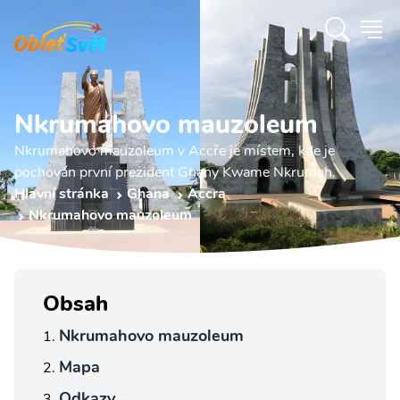
Nkrumahovo mauzoleum
Nkrumahovo mauzoleum v Accře je místem, kde je
pochován první prezident Ghany Kwame Nkrumah.
Hlavní stránka
Ghana
Accra
Nkrumahovo mauzoleum
Obsah
Nkrumahovo mauzoleum
Mapa
Odkazy