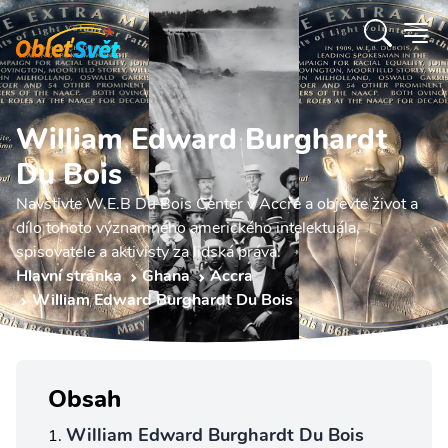
William Edward Burghardt
Du Bois
Navštivte W.E.B Du Bois Center v Accře a objevte život a
dílo tohoto významného amerického intelektuála,
spisovatele a aktivisty za lidská práva.
Hlavní stránka
Ghana
Accra
William Edward Burghardt Du Bois
Obsah
William Edward Burghardt Du Bois