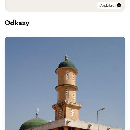
MapLibre
Odkazy