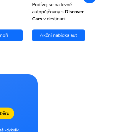
Podívej se na levné
autopůjčovny s
Discover
Cars
v destinaci.
moři
Akční nabídka aut
Chci se pojis
dběru
eš kdykoliv.