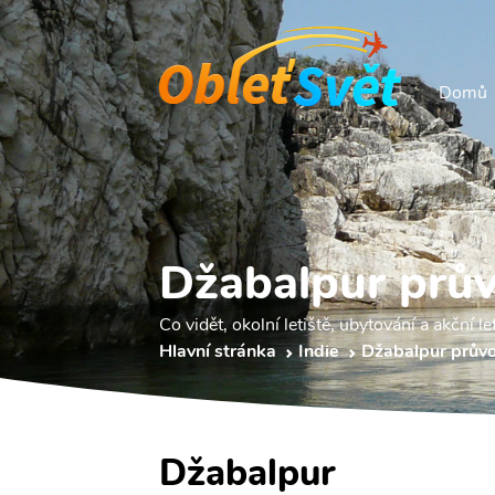
Domů
Džabalpur prů
Co vidět, okolní letiště, ubytování a akční le
Hlavní stránka
Indie
Džabalpur prův
Džabalpur