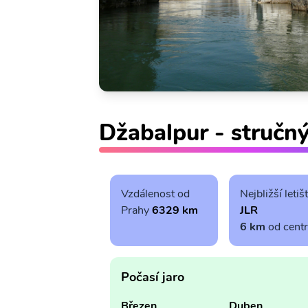
Džabalpur - stručn
Vzdálenost od
Nejbližší letiš
Prahy
6329 km
JLR
6 km
od cent
Počasí jaro
Březen
Duben