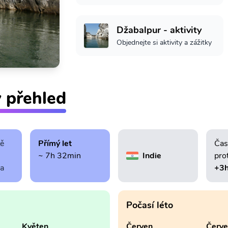
Džabalpur - aktivity
Objednejte si aktivity a zážitky
ý přehled
tě
Přímý let
Čas
~ 7h 32min
Indie
pro
ra
+3h
Počasí léto
Květen
Červen
Červ