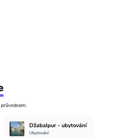
e
m průvodcem.
Džabalpur - ubytování
Ubytování