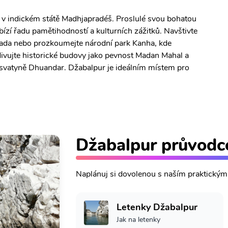
 v indickém státě Madhjapradéš. Proslulé svou bohatou
ízí řadu pamětihodností a kulturních zážitků. Navštivte
da nebo prozkoumejte národní park Kanha, kde
divujte historické budovy jako pevnost Madan Mahal a
ě svatyně Dhuandar. Džabalpur je ideálním místem pro
Džabalpur průvodc
Naplánuj si dovolenou s naším praktický
Letenky Džabalpur
Jak na letenky