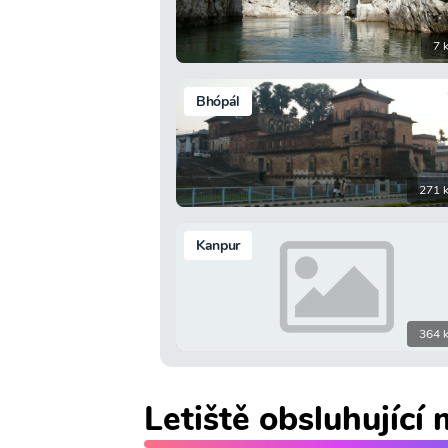
7 
Bhópál
271 
Kanpur
364 
Letiště obsluhující