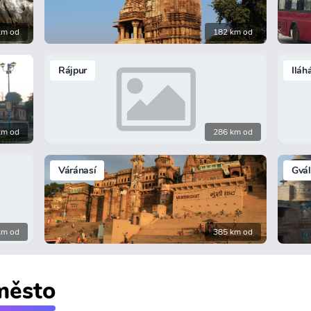
km od
182 km od
Rájpur
Iláh
km od
286 km od
Váránasí
Gvál
km od
385 km od
 město