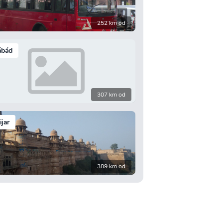
252 km od
ábád
307 km od
ijar
389 km od