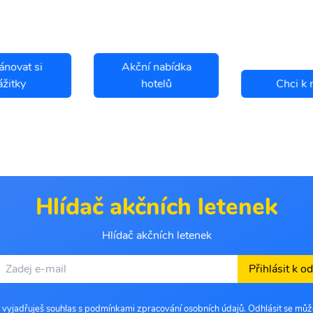
ánovat si
Akční nabídka
ážitky
hotelů
Chci k 
Hlídač akčních letenek
Hlídač akčních letenek
Přihlásit k o
 vyjadřuješ souhlas s podmínkami zpracování osobních údajů. Odhlásit se můž