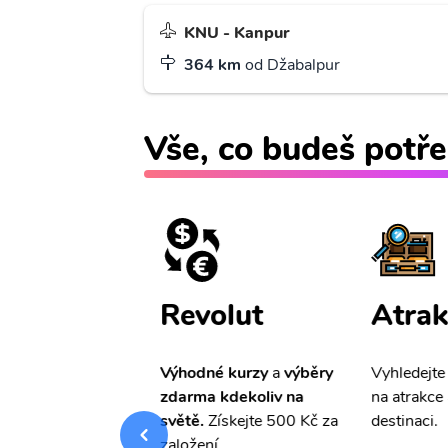
KNU - Kanpur
364 km
od Džabalpur
Vše, co budeš potře
ištění
Revolut
Atrak
pro Vás
slevu ve
Výhodné kurzy
a
výběry
Vyhledejte
0%
na cestovní
zdarma kdekoliv na
na atrakce 
ní a případné
světě.
Získejte 500 Kč za
destinaci.
.
založení.