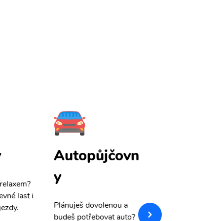
y
Autopůjčovn
Pojištění
y
 relaxem?
Máme pro Vás
sle
evné last i
výši 50%
na cest
Plánuješ dovolenou a
jezdy.
pojištění a případ
budeš potřebovat auto?
storno.