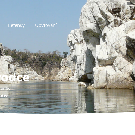
Letenky
Ubytování
vodce
tenky.
odce