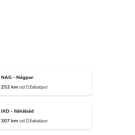
NAG - Nágpur
252 km
od Džabalpur
IXD - Iláhábád
307 km
od Džabalpur