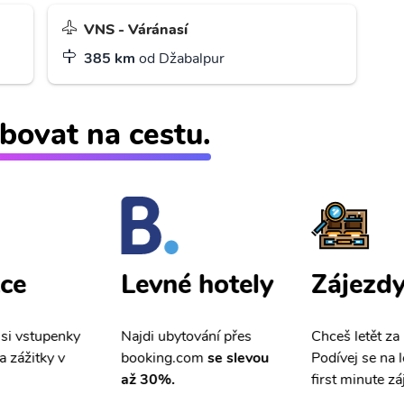
VNS - Váránasí
385 km
od Džabalpur
bovat na cestu.
ce
Zájezd
Levné hotely
 si vstupenky
Chceš letět za
Najdi ubytování přes
a zážitky v
Podívej se na l
booking.com
se slevou
first minute zá
až 30%.