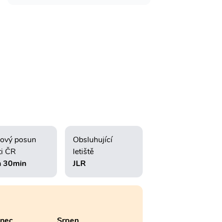
ový posun
Obsluhující
ti ČR
letiště
 30min
JLR
enec
Srpen