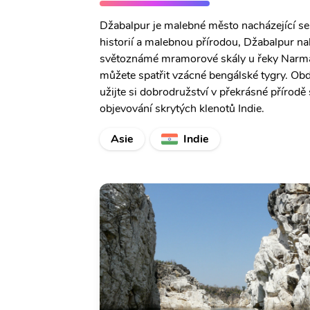
Džabalpur je malebné město nacházející se
historií a malebnou přírodou, Džabalpur nab
světoznámé mramorové skály u řeky Narma
můžete spatřit vzácné bengálské tygry. Ob
užijte si dobrodružství v překrásné přírod
objevování skrytých klenotů Indie.
Asie
Indie