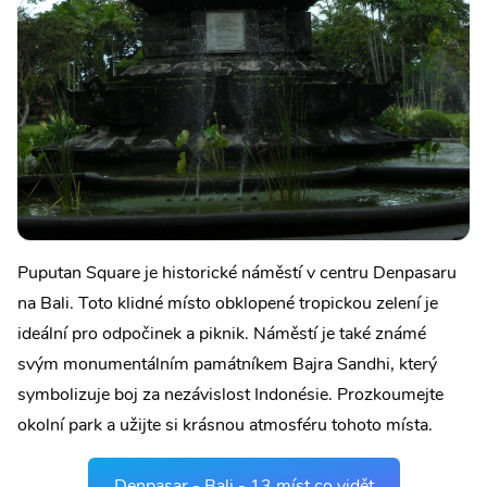
Puputan Square je historické náměstí v centru Denpasaru
na Bali. Toto klidné místo obklopené tropickou zelení je
ideální pro odpočinek a piknik. Náměstí je také známé
svým monumentálním památníkem Bajra Sandhi, který
symbolizuje boj za nezávislost Indonésie. Prozkoumejte
okolní park a užijte si krásnou atmosféru tohoto místa.
Denpasar - Bali - 13 míst co vidět