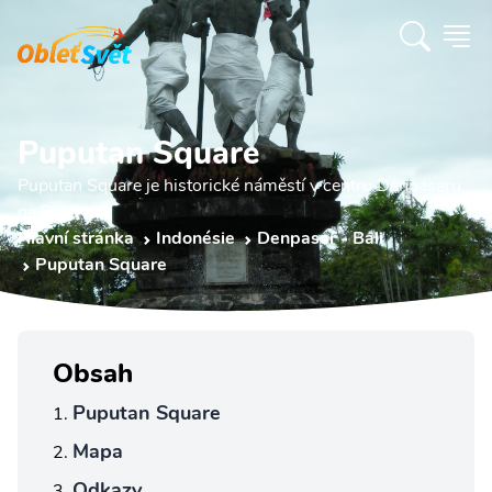
Puputan Square
Puputan Square je historické náměstí v centru Denpasaru
na Bali.
Hlavní stránka
Indonésie
Denpasar - Bali
Puputan Square
Obsah
Puputan Square
Mapa
Odkazy