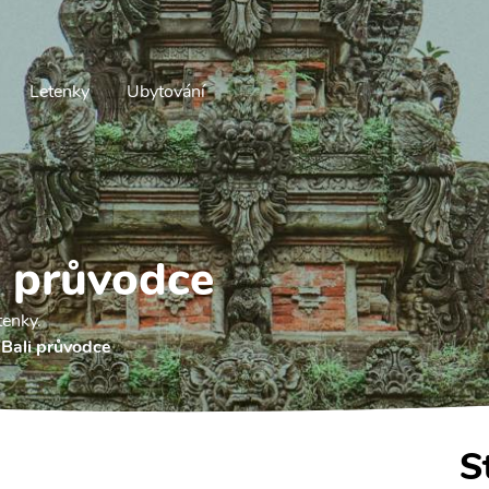
Letenky
Ubytování
i průvodce
tenky.
 Bali průvodce
S