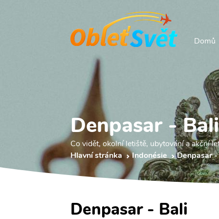
Domů
Denpasar - Bal
Co vidět, okolní letiště, ubytování a akční le
Hlavní stránka
Indonésie
Denpasar -
Denpasar - Bali