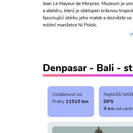
Jean Le Mayeur de Merpres. Muzeum je um
a ateliéru, který je obklopen krásnou tropi
fascinující sbírku jeho maleb a dozvězte se 
místní manželce Ni Polok.
V
Denpasar - Bali - s
Vzdálenost od
Nejbližší letiš
Prahy
11515 km
DPS
9 km
od cent