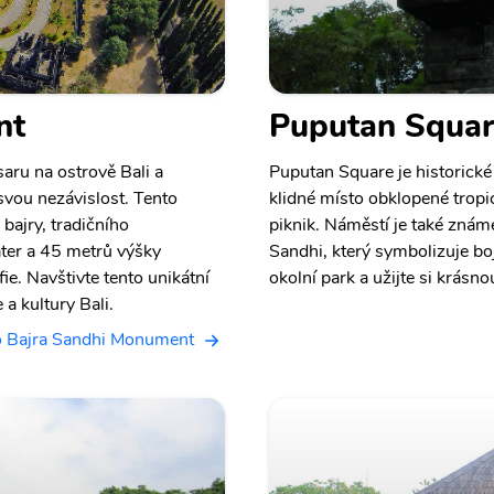
nt
Puputan Squa
aru na ostrově Bali a
Puputan Square je historické
svou nezávislost. Tento
klidné místo obklopené tropic
bajry, tradičního
piknik. Náměstí je také zn
ater a 45 metrů výšky
Sandhi, který symbolizuje bo
fie. Navštivte tento unikátní
okolní park a užijte si krásn
 a kultury Bali.
o Bajra Sandhi Monument