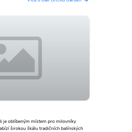
Více o Bali Orchid Garden
li je oblíbeným místem pro milovníky
bízí širokou škálu tradičních balínských