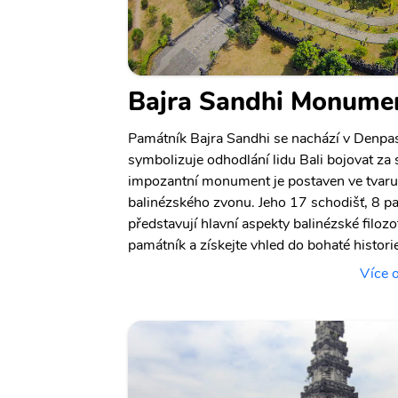
Bajra Sandhi Monume
Památník Bajra Sandhi se nachází v Denpas
symbolizuje odhodlání lidu Bali bojovat za 
impozantní monument je postaven ve tvaru 
balinézského zvonu. Jeho 17 schodišť, 8 p
představují hlavní aspekty balinézské filozo
památník a získejte vhled do bohaté historie
Více 