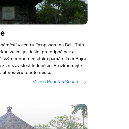
re
 náměstí v centru Denpasaru na Bali. Toto
kou zelení je ideální pro odpočinek a
ámé svým monumentálním památníkem Bajra
j za nezávislost Indonésie. Prozkoumejte
ou atmosféru tohoto místa.
Více o Puputan Square