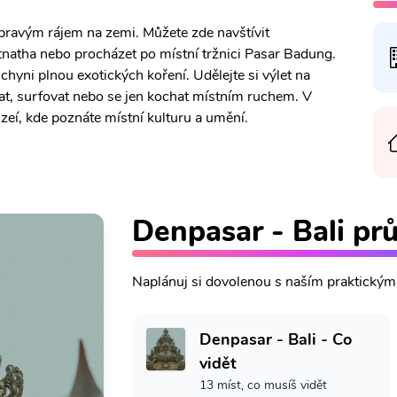
 pravým rájem na zemi. Můžete zde navštívit
atnatha nebo procházet po místní tržnici Pasar Badung.
yni plnou exotických koření. Udělejte si výlet na
at, surfovat nebo se jen kochat místním ruchem. V
eí, kde poznáte místní kulturu a umění.
Denpasar - Bali pr
Naplánuj si dovolenou s naším praktický
Denpasar - Bali - Co
vidět
13 míst, co musíš vidět