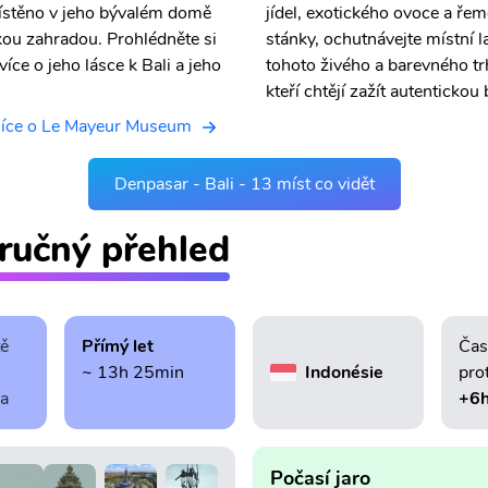
ístěno v jeho bývalém domě
jídel, exotického ovoce a ře
ckou zahradou. Prohlédněte si
stánky, ochutnávejte místní 
více o jeho lásce k Bali a jeho
tohoto živého a barevného trhu
kteří chtějí zažít autentickou
íce o Le Mayeur Museum
Denpasar - Bali - 13 míst co vidět
tručný přehled
tě
Přímý let
Čas
~ 13h 25min
Indonésie
pro
ra
+6
Počasí jaro