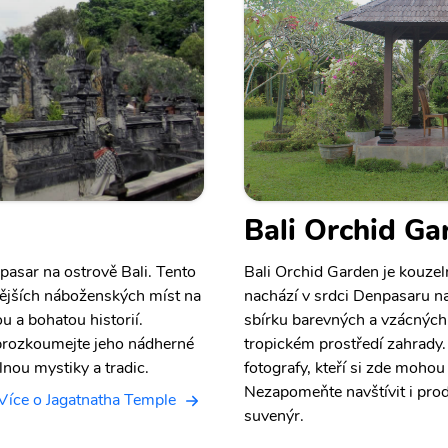
Bali Orchid Ga
asar na ostrově Bali. Tento
Bali Orchid Garden je kouzeln
nějších náboženských míst na
nachází v srdci Denpasaru na
u a bohatou historií.
sbírku barevných a vzácných 
 prozkoumejte jeho nádherné
tropickém prostředí zahrady. 
lnou mystiky a tradic.
fotografy, kteří si zde moho
Nezapomeňte navštívit i prod
Více o Jagatnatha Temple
suvenýr.