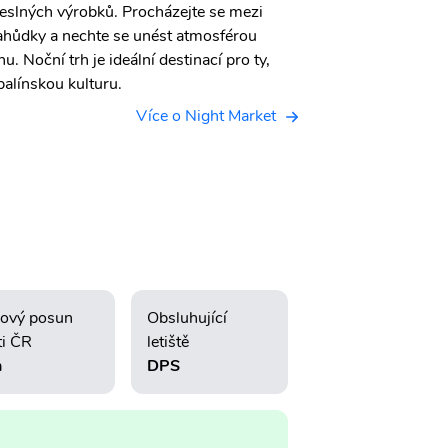
meslných výrobků. Procházejte se mezi
lahůdky a nechte se unést atmosférou
. Noční trh je ideální destinací pro ty,
 balínskou kulturu.
Více o Night Market
ový posun
Obsluhující
ti ČR
letiště
h
DPS