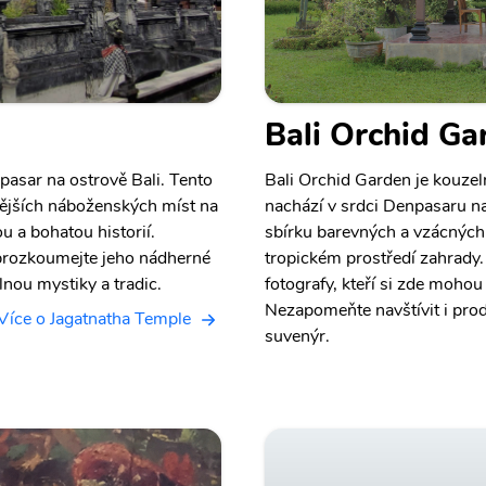
Bali Orchid Ga
asar na ostrově Bali. Tento
Bali Orchid Garden je kouzeln
nějších náboženských míst na
nachází v srdci Denpasaru na
u a bohatou historií.
sbírku barevných a vzácných 
 prozkoumejte jeho nádherné
tropickém prostředí zahrady. 
lnou mystiky a tradic.
fotografy, kteří si zde moho
Nezapomeňte navštívit i prod
Více o Jagatnatha Temple
suvenýr.