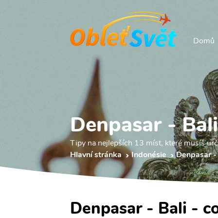
Domů
Denpasar - Bali
Tipy na nejlepších 13 míst, které musíš urči
Hlavní stránka
Indonésie
Denpasar -
Denpasar - Bali - c