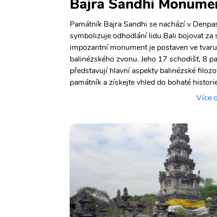
Bajra Sandhi Monume
Památník Bajra Sandhi se nachází v Denpas
symbolizuje odhodlání lidu Bali bojovat za 
impozantní monument je postaven ve tvaru 
balinézského zvonu. Jeho 17 schodišť, 8 p
představují hlavní aspekty balinézské filozo
památník a získejte vhled do bohaté historie
Více 