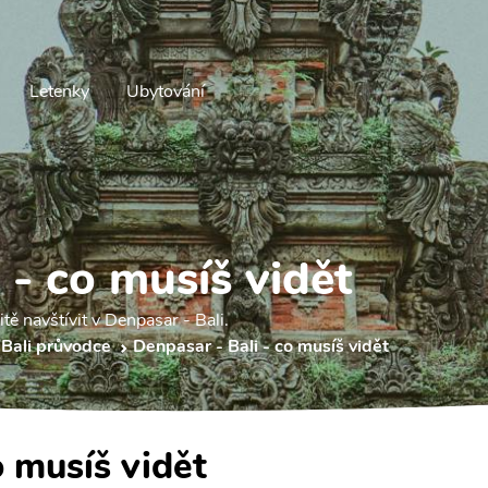
Letenky
Ubytování
 - co musíš vidět
tě navštívit v Denpasar - Bali.
 Bali průvodce
Denpasar - Bali - co musíš vidět
o musíš vidět