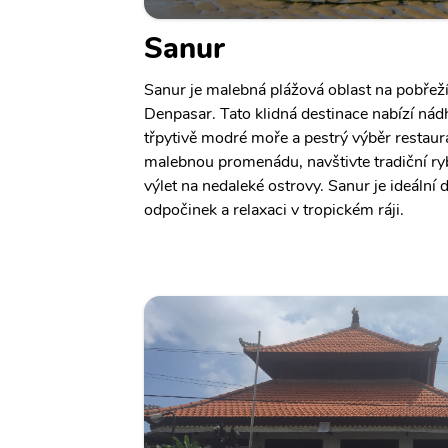
Sanur
Sanur je malebná plážová oblast na pobřeží 
Denpasar. Tato klidná destinace nabízí nádh
třpytivě modré moře a pestrý výběr restau
malebnou promenádu, navštivte tradiční ryb
výlet na nedaleké ostrovy. Sanur je ideální d
odpočinek a relaxaci v tropickém ráji.