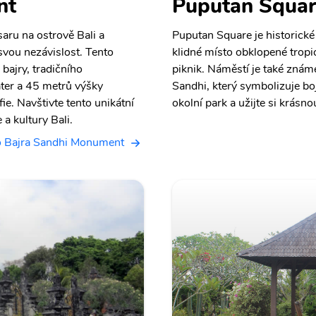
nt
Puputan Squa
aru na ostrově Bali a
Puputan Square je historické
svou nezávislost. Tento
klidné místo obklopené tropic
bajry, tradičního
piknik. Náměstí je také zn
ater a 45 metrů výšky
Sandhi, který symbolizuje bo
fie. Navštivte tento unikátní
okolní park a užijte si krásn
 a kultury Bali.
o Bajra Sandhi Monument