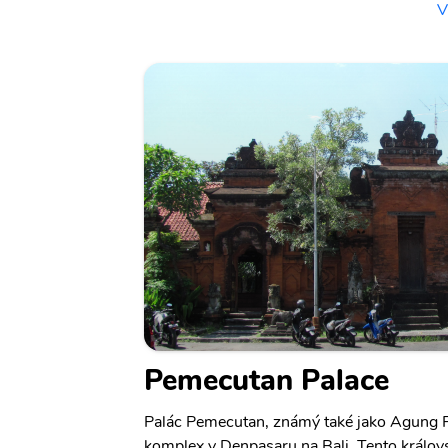
V
Pemecutan Palace
Palác Pemecutan, známý také jako Agung P
komplex v Denpasaru na Bali. Tento královs