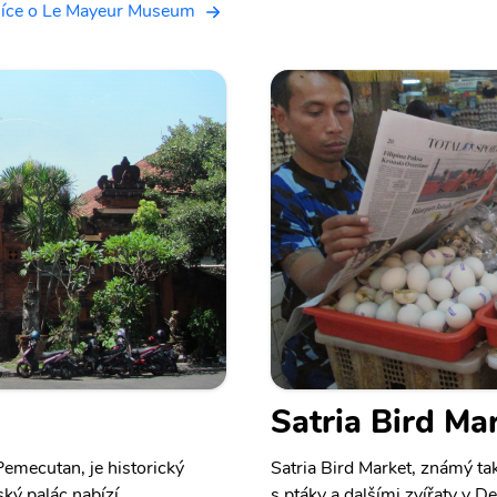
íce o Le Mayeur Museum
Satria Bird Ma
emecutan, je historický
Satria Bird Market, známý tak
ký palác nabízí
s ptáky a dalšími zvířaty v D