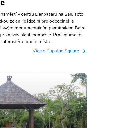
re
 náměstí v centru Denpasaru na Bali. Toto
kou zelení je ideální pro odpočinek a
ámé svým monumentálním památníkem Bajra
j za nezávislost Indonésie. Prozkoumejte
ou atmosféru tohoto místa.
Více o Puputan Square