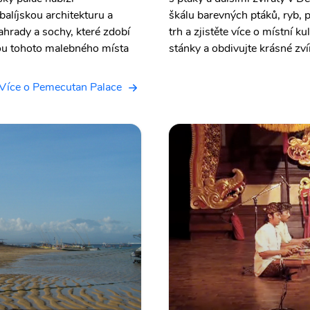
balíjskou architekturu a
škálu barevných ptáků, ryb, p
ahrady a sochy, které zdobí
trh a zjistěte více o místní ku
rou tohoto malebného místa
stánky a obdivujte krásné zví
Více o Pemecutan Palace