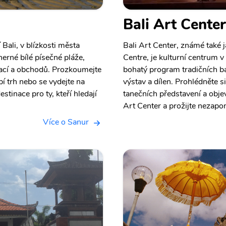
Bali Art Center
Bali, v blízkosti města
Bali Art Center, známé také
erné bílé písečné pláže,
Centre, je kulturní centrum v
rací a obchodů. Prozkoumejte
bohatý program tradičních b
í trh nebo se vydejte na
výstav a dílen. Prohlédněte s
estinace pro ty, kteří hledají
tanečních představení a objev
Art Center a prožijte nezapo
Více o Sanur