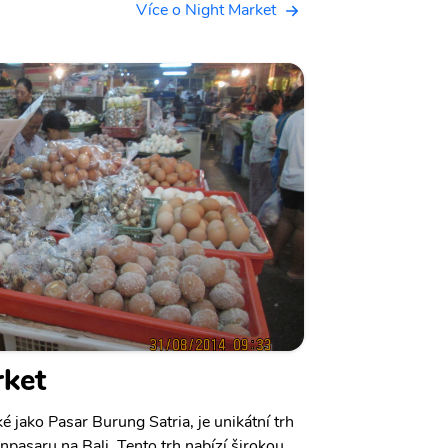
Více o Night Market
rket
é jako Pasar Burung Satria, je unikátní trh
enpasaru na Bali. Tento trh nabízí širokou