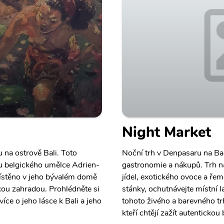
Night Market
na ostrově Bali. Toto
Noční trh v Denpasaru na Ba
u belgického umělce Adrien-
gastronomie a nákupů. Trh na
ístěno v jeho bývalém domě
jídel, exotického ovoce a ře
ckou zahradou. Prohlédněte si
stánky, ochutnávejte místní 
více o jeho lásce k Bali a jeho
tohoto živého a barevného trhu
kteří chtějí zažít autentickou