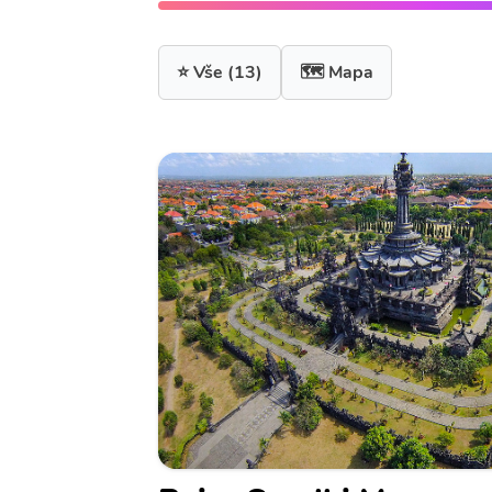
⭐ Vše
(13)
🗺️ Mapa