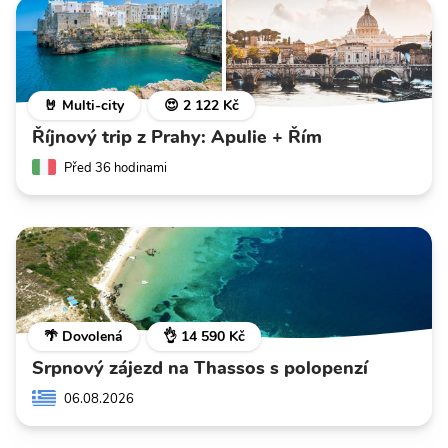
🤘 Multi-city
😍 2 122 Kč
Říjnový trip z Prahy: Apulie + Řím
Před 36 hodinami
🌴 Dovolená
👌 14 590 Kč
Srpnový zájezd na Thassos s polopenzí
06.08.2026