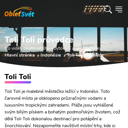
Toli Toli průvodce
Co vidět, okolní letiště, ubytování a akční letenky.
Hlavní stránka
Indonésie
Toli Toli průvodce
Toli Toli
Toli Toli je malebné městečko ležící v Indonésii. Toto
čarovné místo je obklopeno průzračnými vodami a
luxusními tropickými zahradami. Pláže jsou vyhlášené
svým bílým pískem a bohatým podmořským životem, což
dělá Toli Toli dokonalou destinací pro potápění a
šnorchlování. Nezapomeňte navštívit místní trhy, kde si