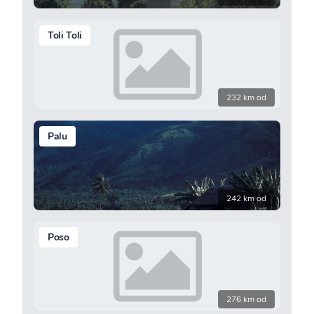
Toli Toli
232 km od
Palu
242 km od
Poso
276 km od