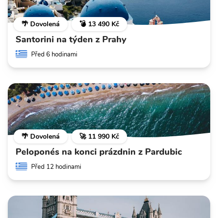
🌴 Dovolená
💣 13 490 Kč
Santorini na týden z Prahy
Před 6 hodinami
🌴 Dovolená
🚀 11 990 Kč
Peloponés na konci prázdnin z Pardubic
Před 12 hodinami