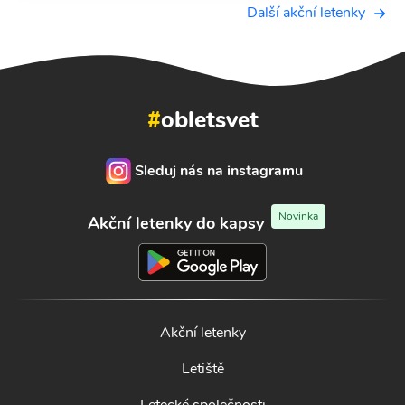
Další akční letenky
#
obletsvet
Sleduj nás na instagramu
Novinka
Akční letenky do kapsy
Akční letenky
Letiště
Letecké společnosti