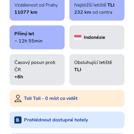
Vzdálenost od Prahy
Nejbližší letiště
TLI
11077 km
232 km
od centra
Přímý let
Indonésie
~ 12h 55min
Časový posun proti
Obsluhující letiště
ČR
TLI
+6h
Toli Toli - 0 míst co vidět
Prohlédnout dostupné hotely