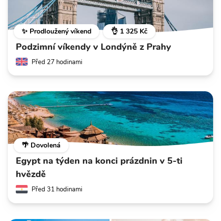
✨ Prodloužený víkend
👌 1 325 Kč
Podzimní víkendy v Londýně z Prahy
Před 27 hodinami
🌴 Dovolená
Egypt na týden na konci prázdnin v 5-ti
hvězdě
Před 31 hodinami