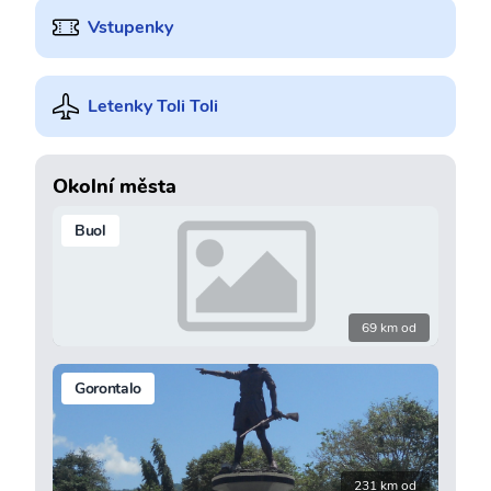
Vstupenky
Letenky Toli Toli
Okolní města
Buol
69 km od
Gorontalo
231 km od