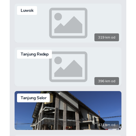
Luwok
319 km od
Tanjung Redep
396 km od
Tanjung Selor
431 km od