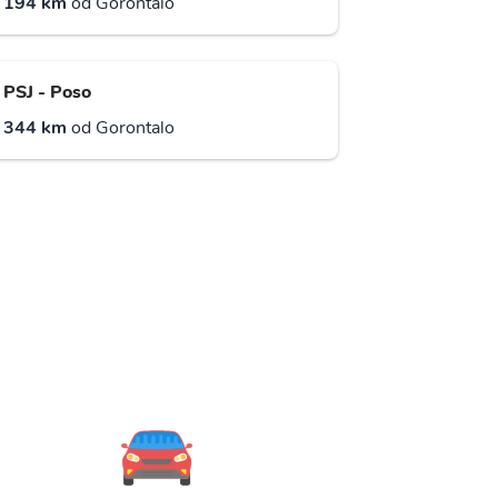
194 km
od Gorontalo
PSJ - Poso
344 km
od Gorontalo