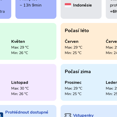
~ 13h 9min
Indonésie
pro
tra
+6
Počasí léto
Květen
Červen
Červ
Max: 29 °C
Max: 29 °C
Max: 2
Min: 26 °C
Min: 25 °C
Min: 2
Počasí zima
Listopad
Prosinec
Lede
Max: 30 °C
Max: 29 °C
Max: 2
Min: 26 °C
Min: 25 °C
Min: 2
Prohlédnout dostupné
Vstupenky