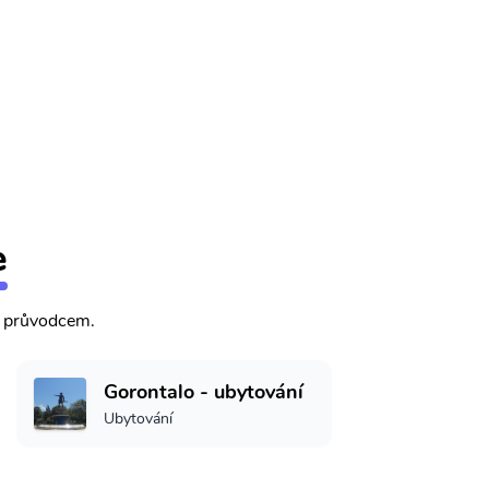
e
m průvodcem.
Gorontalo - ubytování
Ubytování