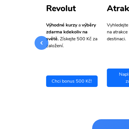
ištění
Revolut
Atrak
pro Vás
slevu ve
Výhodné kurzy
a
výběry
Vyhledejte
0%
na cestovní
zdarma kdekoliv na
na atrakce 
ní a případné
světě.
Získejte 500 Kč za
destinaci.
.
založení.
Napl
ci se pojistit
Chci bonus 500 Kč!
z