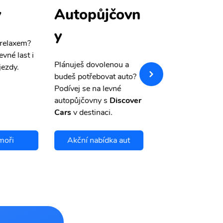
y
Autopůjčovn
Pojištění
y
 relaxem?
Máme pro Vás
sle
evné last i
výši 50%
na cest
Plánuješ dovolenou a
jezdy.
pojištění a případ
budeš potřebovat auto?
storno.
Podívej se na levné
autopůjčovny s
Discover
Cars
v destinaci.
moři
Akční nabídka aut
Chci se pojis