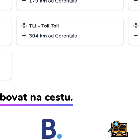
179 km
od Gorontalo
TLI - Toli Toli
304 km
od Gorontalo
bovat na cestu.