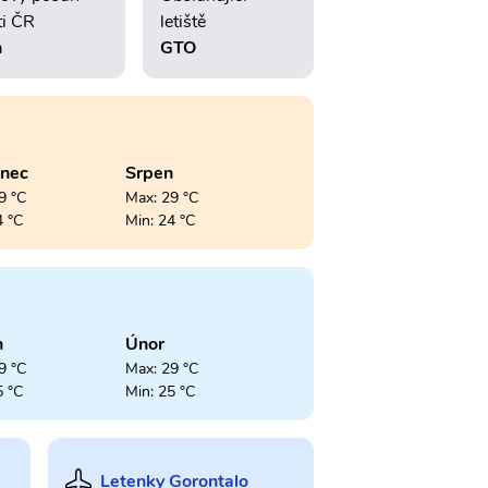
ti ČR
letiště
h
GTO
enec
Srpen
9 °C
Max: 29 °C
4 °C
Min: 24 °C
n
Únor
9 °C
Max: 29 °C
5 °C
Min: 25 °C
Letenky Gorontalo