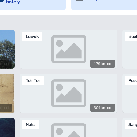
hotely
Luwok
Buo
km od
179 km od
Toli Toli
Pos
km od
304 km od
Naha
San