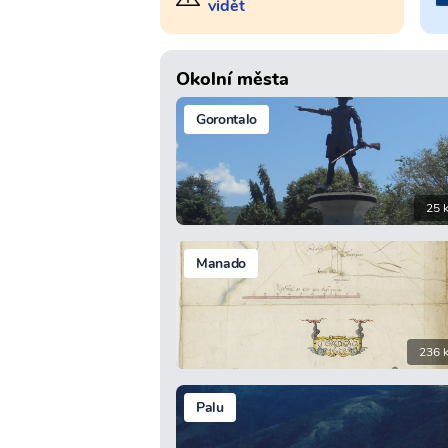
vidět
Okolní města
Gorontalo
25 
Manado
236 
Palu