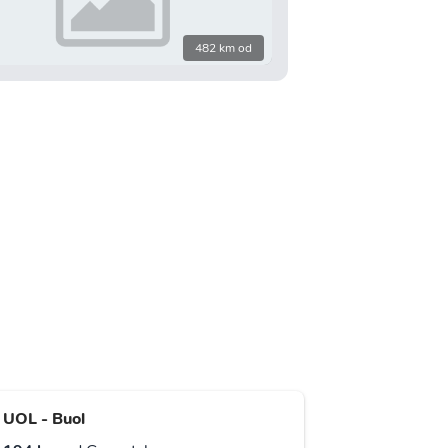
482 km od
UOL - Buol