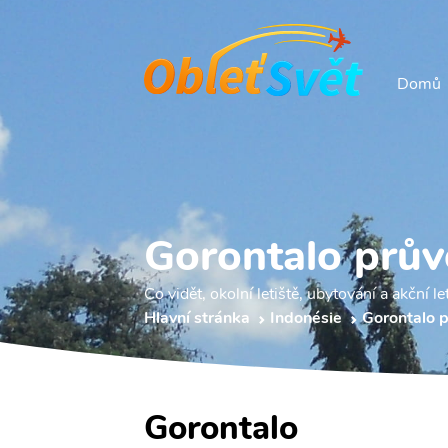
Domů
Gorontalo prů
Co vidět, okolní letiště, ubytování a akční le
Hlavní stránka
Indonésie
Gorontalo 
Gorontalo