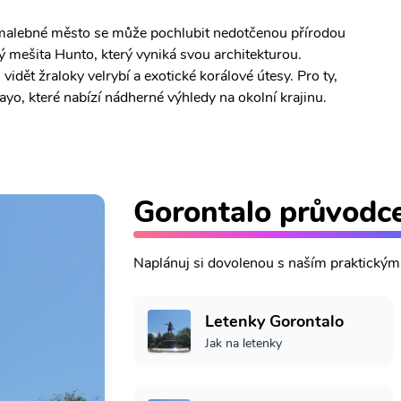
o malebné město se může pochlubit nedotčenou přírodou
ý mešita Hunto, který vyniká svou architekturou.
idět žraloky velrybí a exotické korálové útesy. Pro ty,
ayo, které nabízí nádherné výhledy na okolní krajinu.
Gorontalo průvodc
Naplánuj si dovolenou s naším praktický
Letenky Gorontalo
Jak na letenky