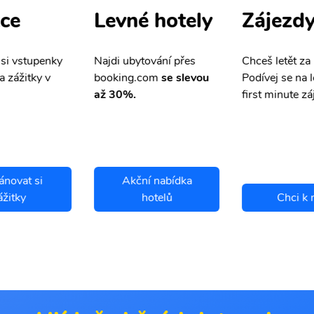
ce
Zájezd
Levné hotely
 si vstupenky
Chceš letět za
Najdi ubytování přes
a zážitky v
Podívej se na l
booking.com
se slevou
first minute zá
až 30%.
ánovat si
Akční nabídka
ážitky
hotelů
Chci k 