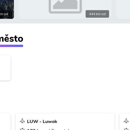
km od
444 km od
 město
LUW - Luwok