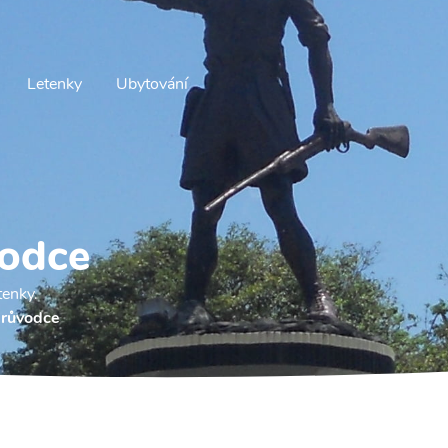
Letenky
Ubytování
vodce
tenky.
průvodce