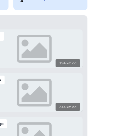
l
194 km od
o
344 km od
go