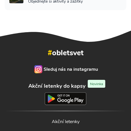
Objednejte si aktivity a zážitky
#
obletsvet
Sleduj nás na instagramu
Novinka
Akční letenky do kapsy
Akční letenky