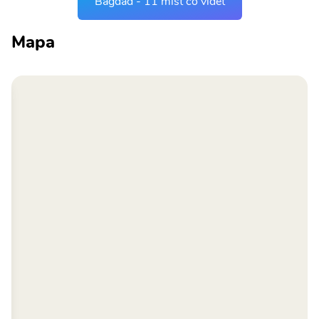
Bagdád - 11 míst co vidět
Mapa