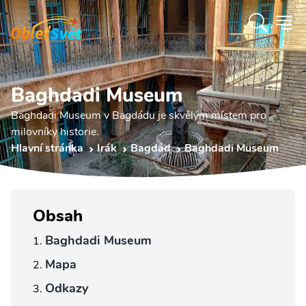
Baghdadi Museum
Baghdadi Museum v Bagdádu je skvělým místem pro
milovníky historie.
Hlavní stránka
Irák
Bagdád
Baghdadi Museum
Obsah
Baghdadi Museum
Mapa
Odkazy