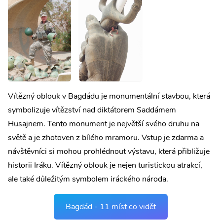
Vítězný oblouk v Bagdádu je monumentální stavbou, která
symbolizuje vítězství nad diktátorem Saddámem
Husajnem. Tento monument je největší svého druhu na
světě a je zhotoven z bílého mramoru. Vstup je zdarma a
návštěvníci si mohou prohlédnout výstavu, která přibližuje
historii Iráku. Vítězný oblouk je nejen turistickou atrakcí,
ale také důležitým symbolem iráckého národa.
Bagdád - 11 míst co vidět