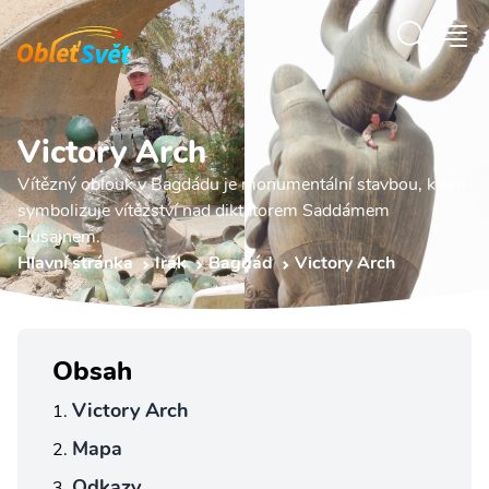
Victory Arch
Vítězný oblouk v Bagdádu je monumentální stavbou, která
symbolizuje vítězství nad diktátorem Saddámem
Husajnem.
Hlavní stránka
Irák
Bagdád
Victory Arch
Obsah
Victory Arch
Mapa
Odkazy