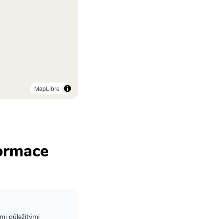
MapLibre
formace
mi důležitými