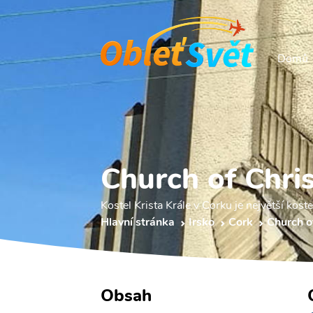
Domů
Church of Chris
Kostel Krista Krále v Corku je největší kostel
Hlavní stránka
Irsko
Cork
Church o
Obsah