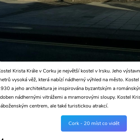
ostel Krista Krále v Corku je největší kostel v Irsku. Jeho výsta
etrů vysoká věž, která nabízí nádherný výhled na město. Kostel
930 a jeho architektura je inspirována byzantským a románským 
doben nádhernými vitrážemi a mramorovými sloupy. Kostel Krist
áboženským centrem, ale také turistickou atrakcí.
Cork - 20 míst co vidět