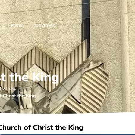
Letenky
Ubytování
t the King
 v Irsku.
f Christ the King
Church of Christ the King