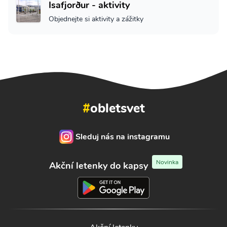
Isafjorður - aktivity
Objednejte si aktivity a zážitky
#
obletsvet
Sleduj nás na instagramu
Novinka
Akční letenky do kapsy