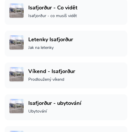
Isafjorður - Co vidět
Isafjorður - co musíš vidět
Letenky Isafjorður
Jak na letenky
Víkend - Isafjorður
Prodloužený víkend
Isafjorður - ubytování
Ubytování