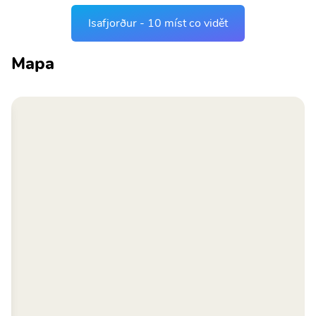
Isafjorður - 10 míst co vidět
Mapa