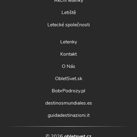
Akční letenky
Letiště
Letecké společnosti
Letenky
Kontakt
O Nás
ObletSvet.sk
BobrPodrozy.pl
destinosmundiales.es
guidadestinazioni.it
© 2026
obletsvet.cz