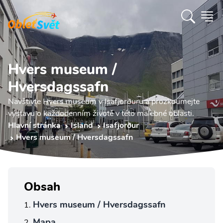
Hvers museum /
Hversdagssafn
Navštivte Hvers museum v Isafjorðuru a prozkoumejte
výstavu o každodenním životě v této malebné oblasti.
Hlavní stránka
Island
Isafjorður
Hvers museum / Hversdagssafn
Obsah
Hvers museum / Hversdagssafn
Mapa