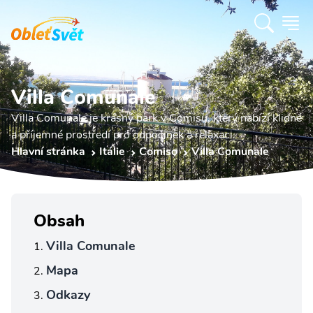
Villa Comunale
Villa Comunale je krásný park v Comisu, který nabízí klidné
a příjemné prostředí pro odpočinek a relaxaci.
Hlavní stránka
Itálie
Comiso
Villa Comunale
Obsah
Villa Comunale
Mapa
Odkazy