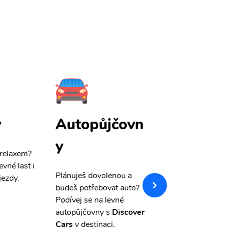
y
Autopůjčovn
Pojištění
y
 relaxem?
Máme pro Vás
sle
evné last i
výši 50%
na cest
Plánuješ dovolenou a
jezdy.
pojištění a případ
budeš potřebovat auto?
storno.
Podívej se na levné
autopůjčovny s
Discover
Cars
v destinaci.