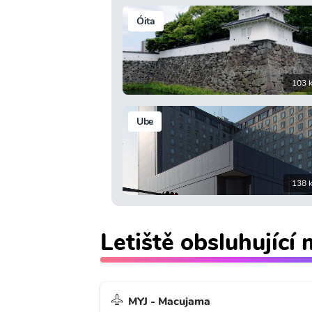
Óita
103 
Ube
138 
Letiště obsluhující
MYJ - Macujama