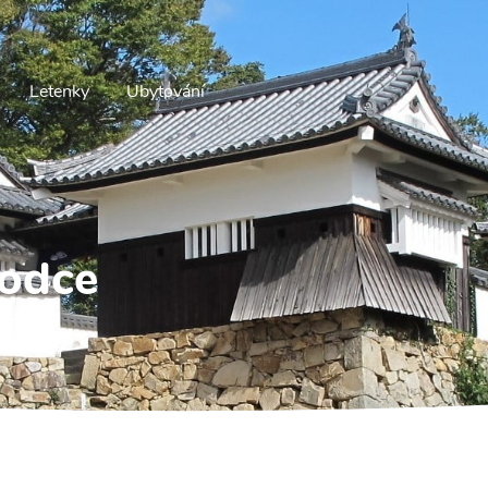
Letenky
Ubytování
odce
tenky.
růvodce