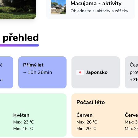
Macujama - aktivity
Objednejte si aktivity a zážitky
 přehled
tě
Přímý let
Čas
~ 10h 26min
Japonsko
pro
ra
+7
Počasí léto
Květen
Červen
Červ
Max: 23 °C
Max: 26 °C
Max: 3
Min: 15 °C
Min: 20 °C
Min: 2