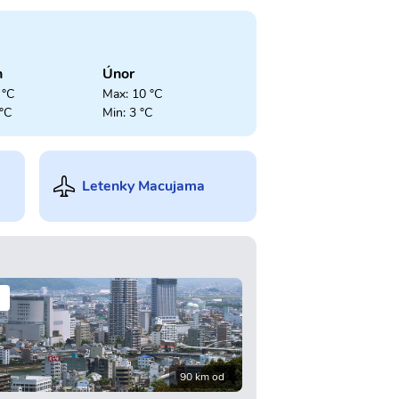
n
Únor
 °C
Max: 10 °C
 °C
Min: 3 °C
Letenky Macujama
90 km od