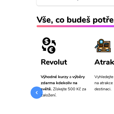
Vše, co budeš potře
ištění
Revolut
Atrak
pro Vás
slevu ve
Výhodné kurzy
a
výběry
Vyhledejte
0%
na cestovní
zdarma kdekoliv na
na atrakce 
ní a případné
světě.
Získejte 500 Kč za
destinaci.
.
založení.