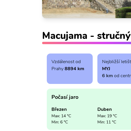
Macujama - stručný
Vzdálenost od
Nejbližší letiš
Prahy
8894 km
MYJ
6 km
od cent
Počasí jaro
Březen
Duben
Max: 14 °C
Max: 19 °C
Min: 6 °C
Min: 11 °C