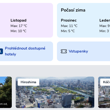
Počasí zima
Listopad
Prosinec
Lede
Max: 17 °C
Max: 11 °C
Max: 9
Min: 10 °C
Min: 5 °C
Min: 3
Prohlédnout dostupné
Vstupenky
hotely
Hiroshima
Kóči
km od
68 km od