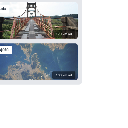
uda
129 km od
kjúšú
160 km od