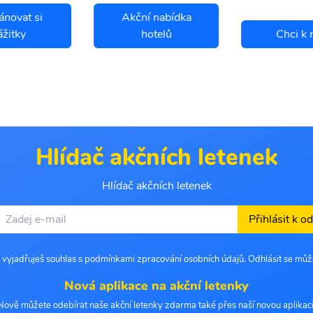
ánovat si
Akční nabídka
ážitky
hotelů
Chci k 
Hlídač akčních letenek
Hlídač akčních letenek
Přihlásit k o
 vyjadřuješ souhlas s podmínkami zpracování osobních údajů. Odhlásit se můž
Nová aplikace na akční letenky
Nově můžete odebírat naše akční letenky zdarma také přes naší novou aplikaci