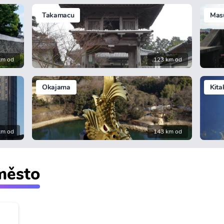
Takamacu
Mas
km od
123 km od
Okajama
Kita
km od
143 km od
 město