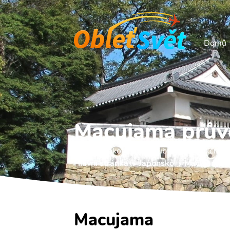
Domů
Macujama prův
Co vidět, okolní letiště, ubytování a akční le
Hlavní stránka
Japonsko
Macujama p
Macujama