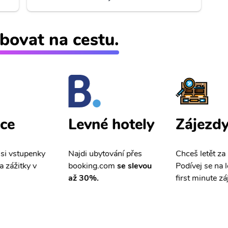
bovat na cestu.
ce
Zájezd
Levné hotely
 si vstupenky
Chceš letět za
Najdi ubytování přes
a zážitky v
Podívej se na l
booking.com
se slevou
first minute zá
až 30%.