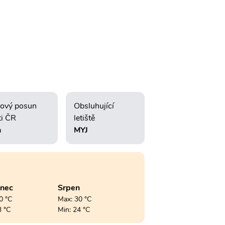
ový posun
Obsluhující
ti ČR
letiště
h
MYJ
enec
Srpen
0 °C
Max: 30 °C
3 °C
Min: 24 °C