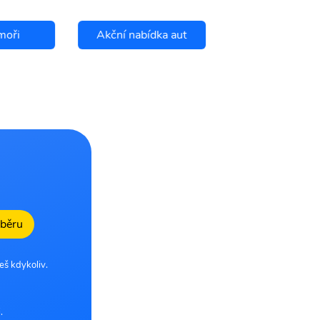
moři
Akční nabídka aut
Chci se pojis
dběru
eš kdykoliv.
.