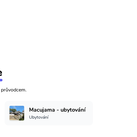
e
m průvodcem.
Macujama - ubytování
Ubytování