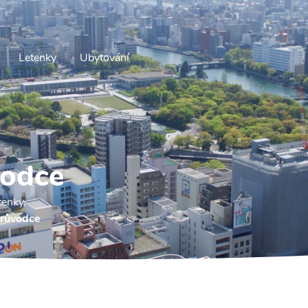
Letenky
Ubytování
vodce
tenky.
průvodce