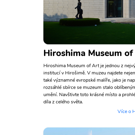
Hiroshima Museum of
Hiroshima Museum of Art je jednou z nejv
institucí v Hirošimě. V muzeu najdete neje
také významné evropské malíře, jako je nap
rozsáhlé sbírce se muzeum stalo oblíbený
umění. Navštivte toto krásné místo a prohl
díla z celého světa.
Více o 