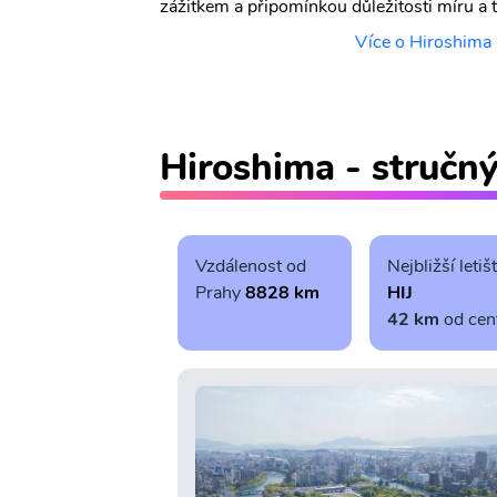
zážitkem a připomínkou důležitosti míru a 
Více o Hiroshima
Hiroshima - stručn
Vzdálenost od
Nejbližší letiš
Prahy
8828 km
HIJ
42 km
od cen