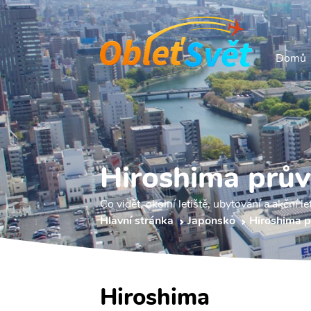
Domů
Hiroshima prů
Co vidět, okolní letiště, ubytování a akční le
Hlavní stránka
Japonsko
Hiroshima 
Hiroshima