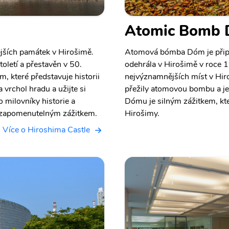
Atomic Bomb
jších památek v Hirošimě.
Atomová bómba Dóm je připom
oletí a přestavěn v 50.
odehrála v Hirošimě v roce 
m, které představuje historii
nejvýznamnějších míst v Hir
 vrchol hradu a užijte si
přežily atomovou bombu a j
o milovníky historie a
Dómu je silným zážitkem, kte
nezapomenutelným zážitkem.
Hirošimy.
Více o Hiroshima Castle