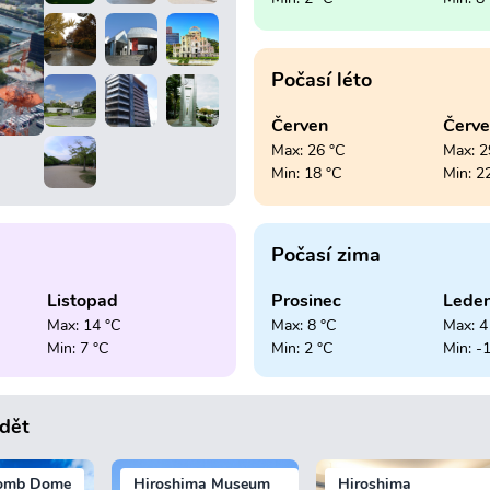
Počasí léto
Červen
Červ
Max: 26 °C
Max: 2
Min: 18 °C
Min: 2
Počasí zima
Listopad
Prosinec
Lede
Max: 14 °C
Max: 8 °C
Max: 4
Min: 7 °C
Min: 2 °C
Min: -
idět
omb Dome
Hiroshima Museum
Hiroshima