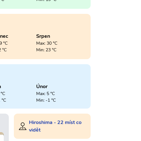
enec
Srpen
9 °C
Max: 30 °C
2 °C
Min: 23 °C
n
Únor
 °C
Max: 5 °C
1 °C
Min: -1 °C
Hiroshima - 22 míst co
vidět