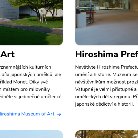
 Art
Hiroshima Pre
ýznamnějších kulturních
Navštivte Hiroshima Prefectu
n díla japonských umělců, ale
umění a historie. Muzeum se 
říklad Monet. Díky své
návštěvníkům možnost prozko
m místem pro milovníky
Vstupné je velmi přístupné a s
édněte si jedinečné umělecké
uměleckých děl v regionu. Při
japonské dědictví a historii.
Hiroshima Museum of Art