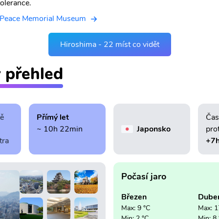
tolerance.
 Peace Memorial Museum
Hiroshima - 22 míst co vidět
ý přehled
tě
Přímý let
Čas
~ 10h 22min
Japonsko
pro
tra
+7
Počasí jaro
Březen
Dube
Max: 9 °C
Max: 1
Min: 2 °C
Min: 8