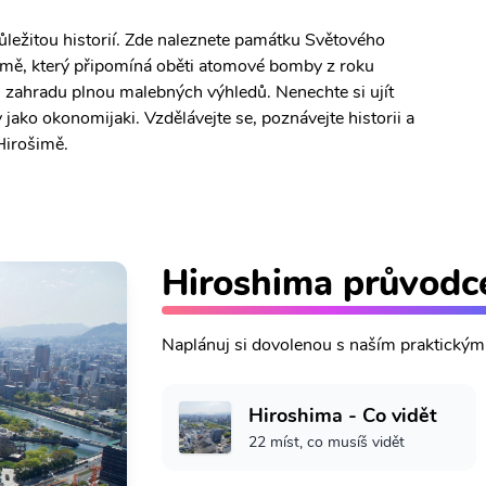
ůležitou historií. Zde naleznete památku Světového
imě, který připomíná oběti atomové bomby z roku
 zahradu plnou malebných výhledů. Nenechte si ujít
jako okonomijaki. Vzdělávejte se, poznávejte historii a
Hirošimě.
Hiroshima průvodc
Naplánuj si dovolenou s naším praktický
Hiroshima - Co vidět
22 míst, co musíš vidět