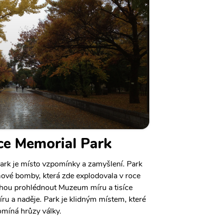
ce Memorial Park
rk je místo vzpomínky a zamyšlení. Park
mové bomby, která zde explodovala v roce
hou prohlédnout Muzeum míru a tisíce
ru a naděje. Park je klidným místem, které
omíná hrůzy války.