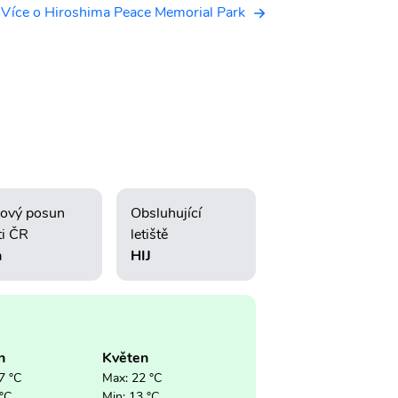
Více o Hiroshima Peace Memorial Park
ový posun
Obsluhující
ti ČR
letiště
h
HIJ
n
Květen
7 °C
Max: 22 °C
 °C
Min: 13 °C