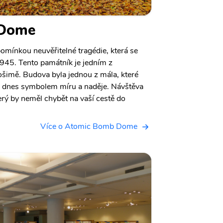
 Dome
ínkou neuvěřitelné tragédie, která se
1945. Tento památník je jedním z
ošimě. Budova byla jednou z mála, které
e dnes symbolem míru a naděje. Návštěva
rý by neměl chybět na vaší cestě do
Více o Atomic Bomb Dome