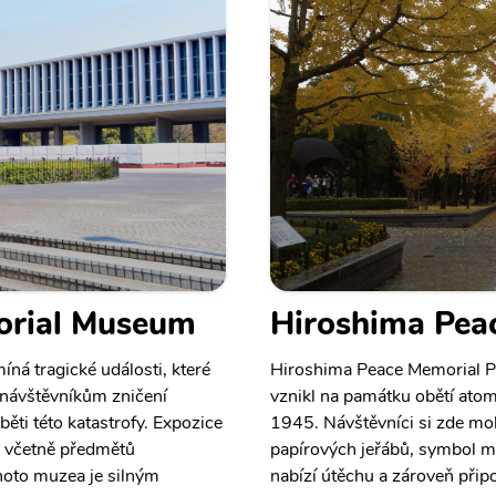
orial Museum
Hiroshima Pea
á tragické události, které
Hiroshima Peace Memorial Pa
návštěvníkům zničení
vznikl na památku obětí ato
ti této katastrofy. Expozice
1945. Návštěvníci si zde mo
, včetně předmětů
papírových jeřábů, symbol mí
hoto muzea je silným
nabízí útěchu a zároveň přip