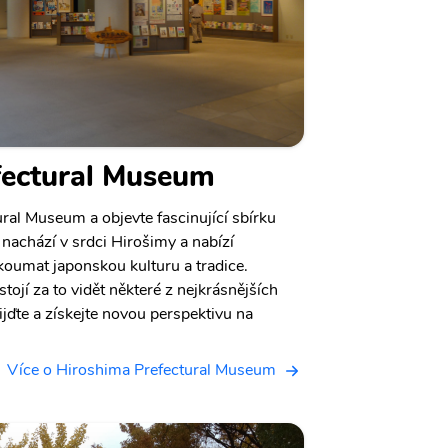
fectural Museum
ral Museum a objevte fascinující sbírku
nachází v srdci Hirošimy a nabízí
umat japonskou kulturu a tradice.
tojí za to vidět některé z nejkrásnějších
jďte a získejte novou perspektivu na
Více o Hiroshima Prefectural Museum