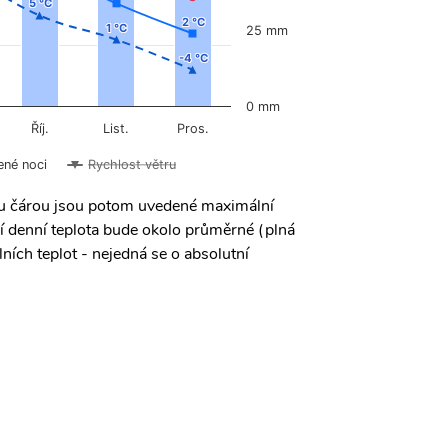
5 °C
5 °C
2 °C
2 °C
1 °C
1 °C
25 mm
-4 °C
-4 °C
0 mm
Říj.
List.
Pros.
ené noci
Rychlost větru
ou čárou jsou potom uvedené maximální
í denní teplota bude okolo průměrné (plná
ních teplot - nejedná se o absolutní