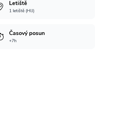
Letiště
1 letiště (HIJ)
Časový posun
+7h