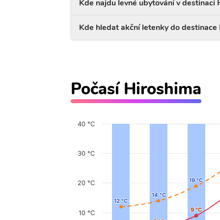
Kde najdu levné ubytování v destinaci
Kde hledat akční letenky do destinace
Počasí Hiroshima
40 °C
30 °C
19 °C
19 °C
20 °C
14 °C
14 °C
12 °C
12 °C
9 °C
9 °C
10 °C