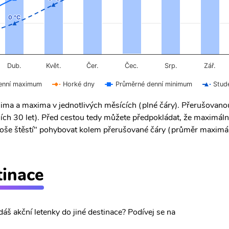
0 °C
0 °C
Čer.
Čec.
Dub.
Květ.
Srp.
Zář.
enní maximum
Horké dny
Průměrné denní minimum
Stud
ima a maxima v jednotlivých měsících (plné čáry). Přerušovan
ích 30 let). Před cestou tedy můžete předpokládat, že maximáln
 "troše štěstí" pohybovat kolem přerušované čáry (průměr maximál
tinace
dáš akční letenky do jiné destinace? Podívej se na