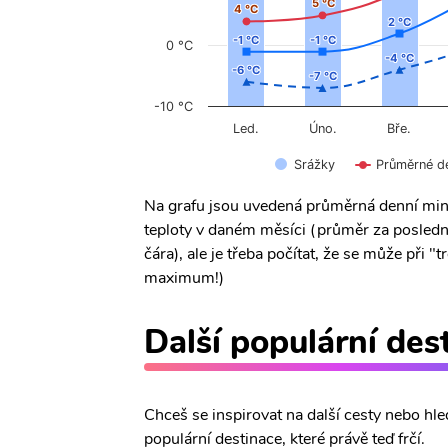
5 °C
5 °C
4 °C
4 °C
2 °C
2 °C
-1 °C
-1 °C
-1 °C
-1 °C
0 °C
-4 °C
-4 °C
-6 °C
-6 °C
-7 °C
-7 °C
-10 °C
Úno.
Led.
Bře.
Srážky
Průměrné d
Na grafu jsou uvedená průměrná denní min
teploty v daném měsíci (průměr za posledn
čára), ale je třeba počítat, že se může při
maximum!)
Další populární des
Chceš se inspirovat na další cesty nebo hle
populární destinace, které právě teď frčí.