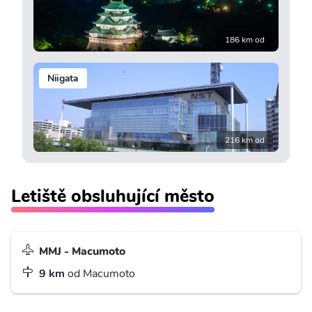
186 km od
Niigata
216 km od
Letiště obsluhující město
MMJ - Macumoto
9 km
od Macumoto