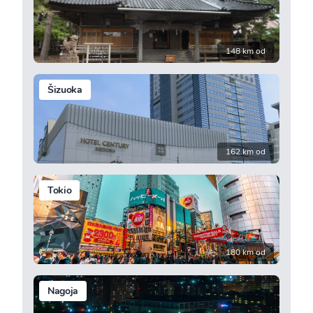
148 km od
Šizuoka
162 km od
Tokio
180 km od
Nagoja