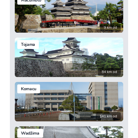
Macumoto
9 km od
Tojama
84 km od
Komacu
141 km od
Wadžima