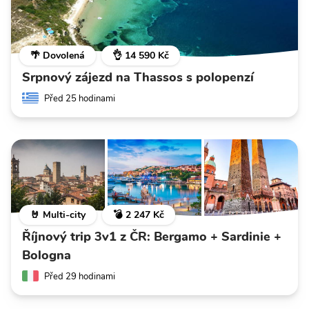
🌴 Dovolená
👌 14 590 Kč
Srpnový zájezd na Thassos s polopenzí
Před 25 hodinami
🤘 Multi-city
💣 2 247 Kč
Říjnový trip 3v1 z ČR: Bergamo + Sardinie +
Bologna
Před 29 hodinami