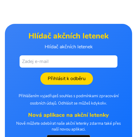
Hlídač akčních letenek
Hlídač akčních letenek
Přihlásit k odběru
Přihlášením vyjadřuješ souhlas s podmínkami zpracování
osobních údajů. Odhlásit se můžeš kdykoliv.
Nová aplikace na akční letenky
Nově můžete odebírat naše akční letenky zdarma také přes
naší novou aplikaci.