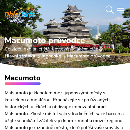
Macumoto průvodce
Co vidět, okolní letiště, ubytování a akční letenky.
Hlavní stránka
Japonsko
Macumoto průvodce
Macumoto
Matsumoto je klenotem mezi japonskými městy s
kouzelnou atmosférou. Procházejte se po úžasných
historických uličkách a obdivujte impozantní hrad
Matsumoto. Zkuste místní saki v tradinčních sake barech a
užijte si unikátní zážitek v jednom z mnoha muzeí regionu.
Matsumoto je rozhodně město, které potěší vaše smysly a