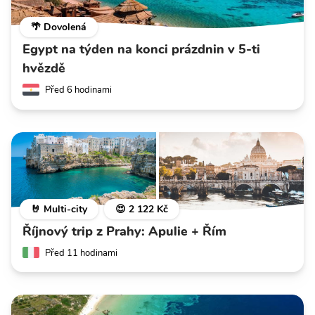
🌴 Dovolená
Egypt na týden na konci prázdnin v 5-ti
hvězdě
Před 6 hodinami
🤘 Multi-city
😍 2 122 Kč
Říjnový trip z Prahy: Apulie + Řím
Před 11 hodinami