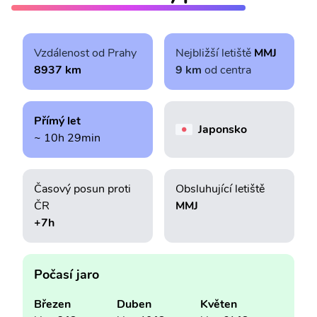
Vzdálenost od Prahy
Nejbližší letiště
MMJ
8937 km
9 km
od centra
Přímý let
Japonsko
~ 10h 29min
Časový posun proti
Obsluhující letiště
ČR
MMJ
+7h
Počasí jaro
Březen
Duben
Květen