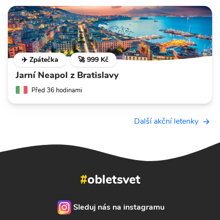
✈️ Zpátečka
🚀 999 Kč
Jarní Neapol z Bratislavy
Před 36 hodinami
Další akční letenky
#
obletsvet
Sleduj nás na instagramu