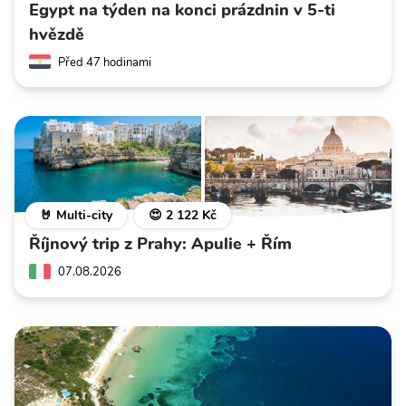
Egypt na týden na konci prázdnin v 5-ti
hvězdě
Před 47 hodinami
🤘 Multi-city
😍 2 122 Kč
Říjnový trip z Prahy: Apulie + Řím
07.08.2026