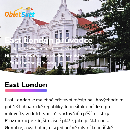
East London průvodce
Co vidět, okolní letiště, ubytování a akční letenky.
Hlavní stránka
Jihoafrická republika
East London průvodce
East London
East London je malebné přístavní město na jihovýchodním
pobřeží Jihoafrické republiky. Je ideálním místem pro
milovníky vodních sportů, surfování a pěší turistiky.
Prozkoumejte zdejší krásné pláže, jako je Nahoon a
Gonubie, a vychutnejte si jedinečné místní kulinářské