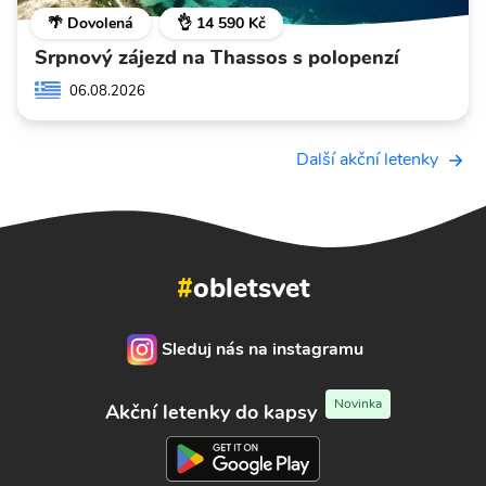
🌴 Dovolená
👌 14 590 Kč
Srpnový zájezd na Thassos s polopenzí
06.08.2026
Další akční letenky
#
obletsvet
Sleduj nás na instagramu
Novinka
Akční letenky do kapsy