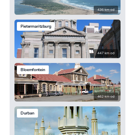
436 km od
Pietermaritzburg
447 km od
Bloemfontein
462 km od
Durban