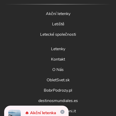
Akční letenky
Letiště
Letecké společnosti
Letenky
Kontakt
O Nás
ObletSvet.sk
BobrPodrozy.pl
destinosmundiales.es
guidadestinazioni.it
🔥 Akční letenka