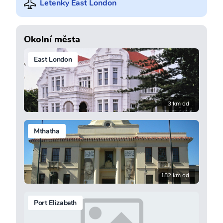
Letenky East London
Okolní města
East London
3 km od
Mthatha
182 km od
Port Elizabeth