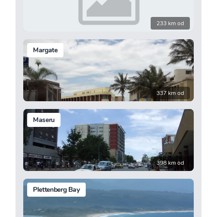
233 km od
Margate
337 km od
Maseru
398 km od
Plettenberg Bay