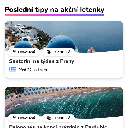
Poslední tipy na akční letenky
🌴 Dovolená
💣 13 490 Kč
Santorini na týden z Prahy
Před 22 hodinami
🌴 Dovolená
🚀 11 990 Kč
Peloponés na konci prázdnin z Pardubic