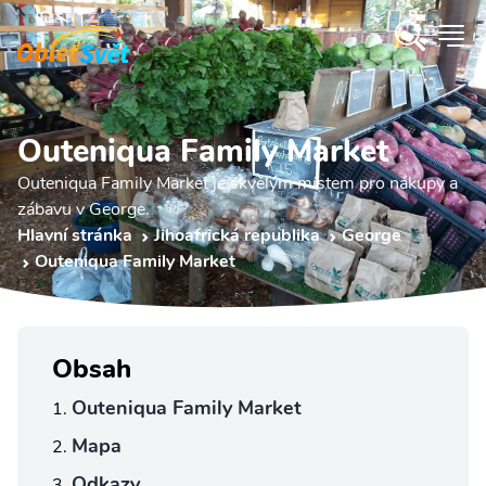
Outeniqua Family Market
Outeniqua Family Market je skvělým místem pro nákupy a
zábavu v George.
Hlavní stránka
Jihoafrická republika
George
Outeniqua Family Market
Obsah
Outeniqua Family Market
Mapa
Odkazy