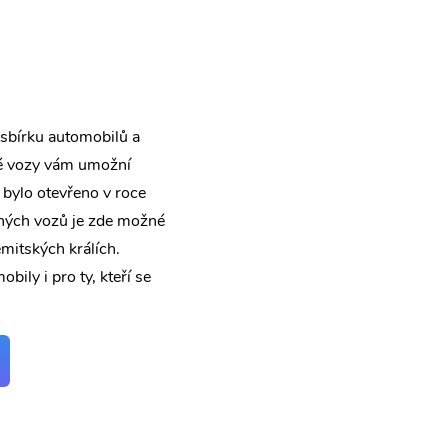
sbírku automobilů a
né vozy vám umožní
 bylo otevřeno v roce
ných vozů je zde možné
emitských králích.
ily i pro ty, kteří se