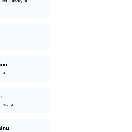
šemi důležitými
t
t
ánu
ánu
u
 Ammánu
ánu