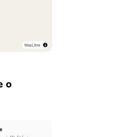
MapLibre
e o
e