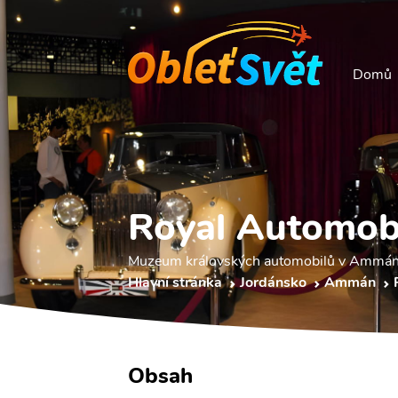
Domů
Royal Automob
Muzeum královských automobilů v Ammánu n
Hlavní stránka
Jordánsko
Ammán
Obsah