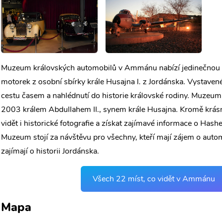
Muzeum královských automobilů v Ammánu nabízí jedinečnou 
motorek z osobní sbírky krále Husajna I. z Jordánska. Vystave
cestu časem a nahlédnutí do historie královské rodiny. Muzeum
2003 králem Abdullahem II., synem krále Husajna. Kromě krás
vidět i historické fotografie a získat zajímavé informace o Hash
Muzeum stojí za návštěvu pro všechny, kteří mají zájem o automob
zajímají o historii Jordánska.
Všech 22 míst, co vidět v Ammánu
Mapa