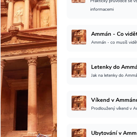
Praktický průvodce se v
informacemi
Ammán - Co vidě
Ammán - co musíš vidě
Letenky do Amm
Jak na letenky do Amm
Víkend v Ammán
Prodloužený víkend v
Ubytování v Amm