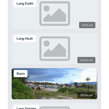
Long Datih
0 km od
Long Akah
43 km od
Bario
50 km od
Long Seridan