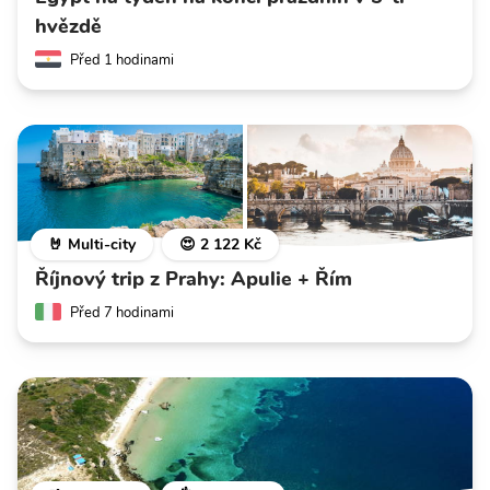
hvězdě
Před 1 hodinami
🤘 Multi-city
😍 2 122 Kč
Říjnový trip z Prahy: Apulie + Řím
Před 7 hodinami