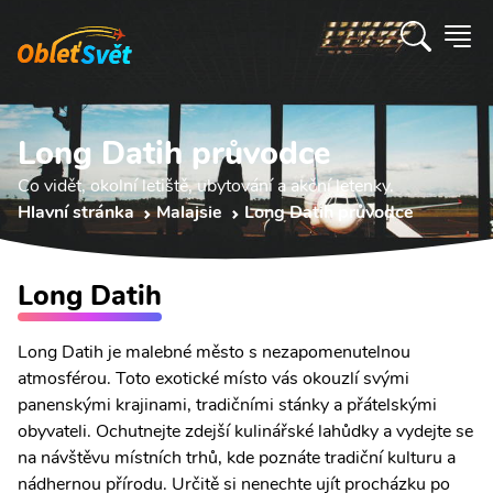
Long Datih průvodce
Co vidět, okolní letiště, ubytování a akční letenky.
Hlavní stránka
Malajsie
Long Datih průvodce
Long Datih
Long Datih je malebné město s nezapomenutelnou
atmosférou. Toto exotické místo vás okouzlí svými
panenskými krajinami, tradičními stánky a přátelskými
obyvateli. Ochutnejte zdejší kulinářské lahůdky a vydejte se
na návštěvu místních trhů, kde poznáte tradiční kulturu a
nádhernou přírodu. Určitě si nenechte ujít procházku po