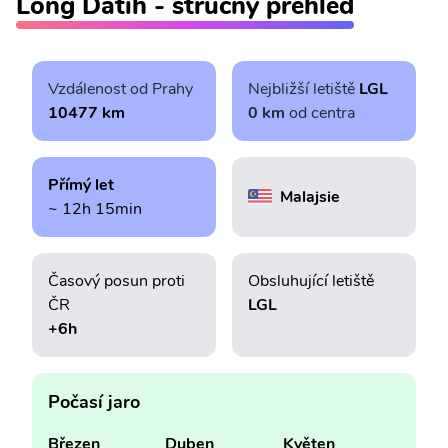
Long Datih - stručný přehled
Vzdálenost od Prahy
Nejbližší letiště
LGL
10477 km
0 km
od centra
Přímý let
Malajsie
~ 12h 15min
Časový posun proti
Obsluhující letiště
ČR
LGL
+6h
Počasí jaro
Březen
Duben
Květen