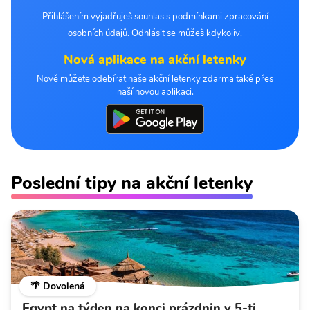
Přihlášením vyjadřuješ souhlas s podmínkami zpracování
osobních údajů. Odhlásit se můžeš kdykoliv.
Nová aplikace na akční letenky
Nově můžete odebírat naše akční letenky zdarma také přes
naší novou aplikaci.
Poslední tipy na akční letenky
🌴 Dovolená
Egypt na týden na konci prázdnin v 5-ti