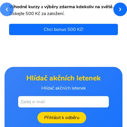
Výhodné kurzy
a
výběry zdarma kdekoliv na světě.
Získejte 500 Kč za založení.
Chci bonus 500 Kč!
Hlídač akčních letenek
Hlídač akčních letenek
Přihlásit k odběru