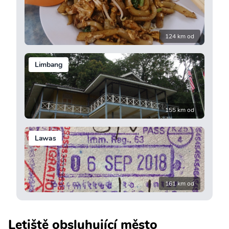
124 km od
Limbang
155 km od
Lawas
161 km od
Letiště obsluhující město