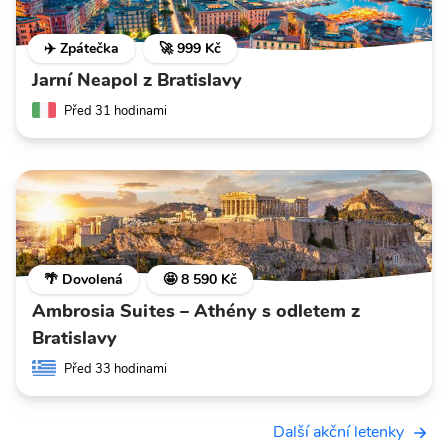
✈️ Zpátečka
🚀 999 Kč
Jarní Neapol z Bratislavy
Před 31 hodinami
🌴 Dovolená
🤩 8 590 Kč
Ambrosia Suites – Athény s odletem z
Bratislavy
Před 33 hodinami
Další akční letenky