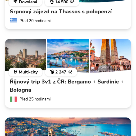
🌴 Dovolená
👌 14 590 Kč
Srpnový zájezd na Thassos s polopenzí
Před 20 hodinami
🤘 Multi-city
💣 2 247 Kč
Říjnový trip 3v1 z ČR: Bergamo + Sardinie +
Bologna
Před 25 hodinami