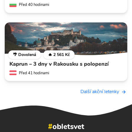
Před 40 hodinami
🌴 Dovolená
🔥 2 561 Kč
Kaprun – 3 dny v Rakousku s polopenzí
Před 41 hodinami
Další akční letenky
#
obletsvet