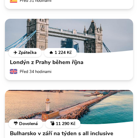
Před 31 hodinami
✈️ Zpátečka
🔥 1 224 Kč
Londýn z Prahy během října
Před 34 hodinami
🌴 Dovolená
💣 11 290 Kč
Bulharsko v září na týden s all inclusive