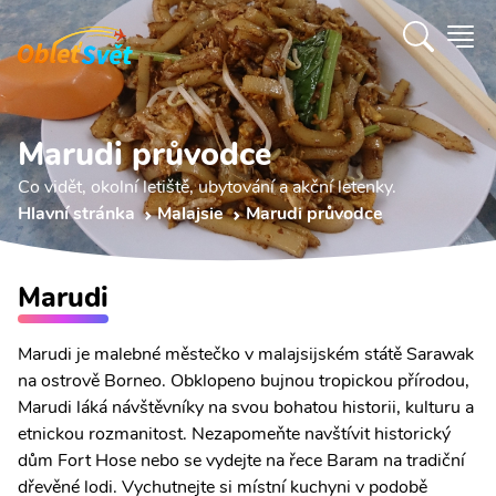
Marudi průvodce
Co vidět, okolní letiště, ubytování a akční letenky.
Hlavní stránka
Malajsie
Marudi průvodce
Marudi
Marudi je malebné městečko v malajsijském státě Sarawak
na ostrově Borneo. Obklopeno bujnou tropickou přírodou,
Marudi láká návštěvníky na svou bohatou historii, kulturu a
etnickou rozmanitost. Nezapomeňte navštívit historický
dům Fort Hose nebo se vydejte na řece Baram na tradiční
dřevěné lodi. Vychutnejte si místní kuchyni v podobě