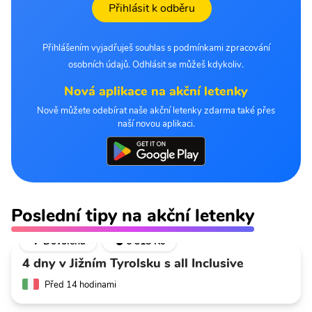
Přihlásit k odběru
Přihlášením vyjadřuješ souhlas s podmínkami zpracování
osobních údajů. Odhlásit se můžeš kdykoliv.
Nová aplikace na akční letenky
Nově můžete odebírat naše akční letenky zdarma také přes
naší novou aplikaci.
Poslední tipy na akční letenky
🌴 Dovolená
💣 6 318 Kč
4 dny v Jižním Tyrolsku s all Inclusive
Před 14 hodinami