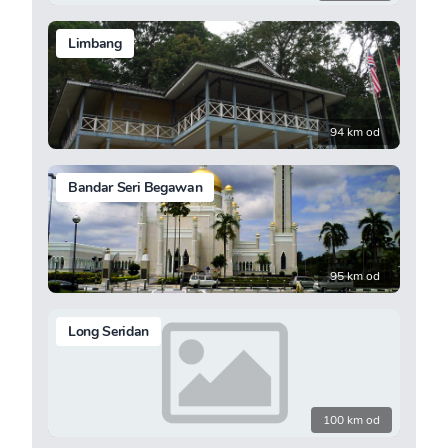
Limbang
94 km od
Bandar Seri Begawan
95 km od
Long Seridan
100 km od