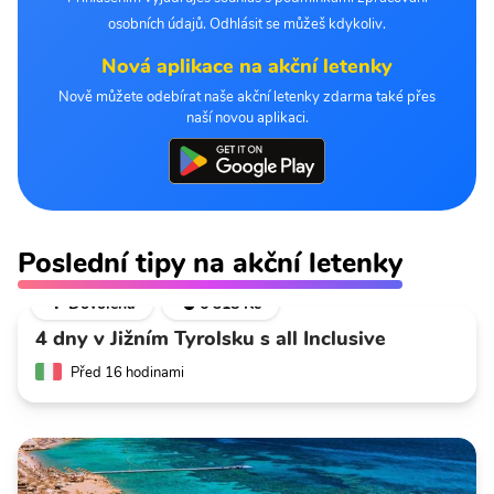
osobních údajů. Odhlásit se můžeš kdykoliv.
Nová aplikace na akční letenky
Nově můžete odebírat naše akční letenky zdarma také přes
naší novou aplikaci.
Poslední tipy na akční letenky
🌴 Dovolená
💣 6 318 Kč
4 dny v Jižním Tyrolsku s all Inclusive
Před 16 hodinami