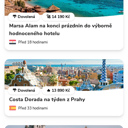
🌴 Dovolená
🚀 14 190 Kč
Marsa Alam na konci prázdnin do výborně
hodnoceného hotelu
Před 18 hodinami
🌴 Dovolená
🔥 13 890 Kč
Costa Dorada na týden z Prahy
Před 33 hodinami