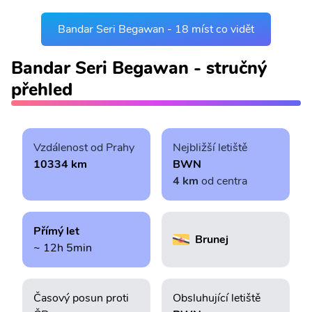
Bandar Seri Begawan - 18 míst co vidět
Bandar Seri Begawan - stručný
přehled
Vzdálenost od Prahy
Nejbližší letiště
10334 km
BWN
4 km
od centra
Přímý let
Brunej
~ 12h 5min
Časový posun proti
Obsluhující letiště