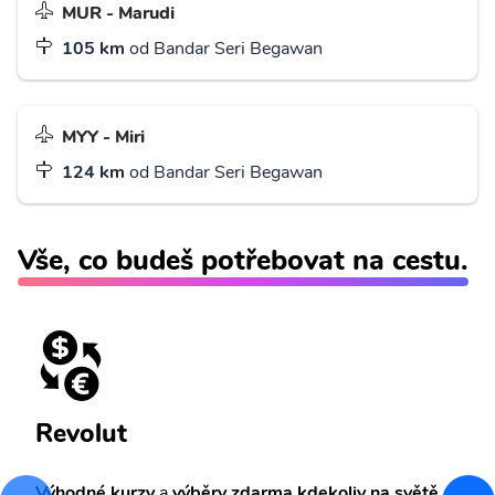
MUR - Marudi
105 km
od Bandar Seri Begawan
MYY - Miri
124 km
od Bandar Seri Begawan
Vše, co budeš potřebovat na cestu.
Revolut
Výhodné kurzy
a
výběry zdarma kdekoliv na světě.