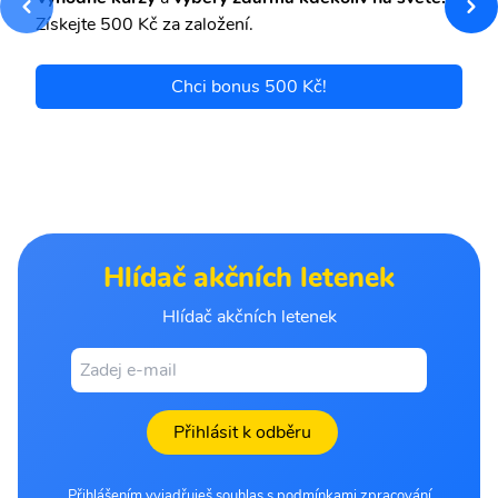
Získejte 500 Kč za založení.
Chci bonus 500 Kč!
Hlídač akčních letenek
Hlídač akčních letenek
Přihlásit k odběru
Přihlášením vyjadřuješ souhlas s podmínkami zpracování