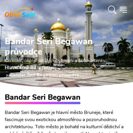
Bandar Seri Begawan
průvodce
Co vidět, okolní letiště, ubytování a akční letenky.
Hlavní stránka
Brunej
Bandar Seri Begawan průvodce
Bandar Seri Begawan
Bandar Seri Begawan je hlavní město Bruneje, které
fascinuje svou exotickou atmosférou a pozoruhodnou
architekturou. Toto město je bohaté na kulturní dědictví a