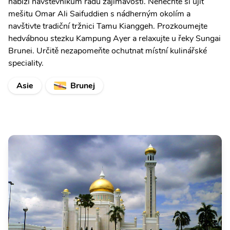
nabízí návštěvníkům řadu zajímavostí. Nenechte si ujít
mešitu Omar Ali Saifuddien s nádherným okolím a
navštivte tradiční tržnici Tamu Kianggeh. Prozkoumejte
hedvábnou stezku Kampung Ayer a relaxujte u řeky Sungai
Brunei. Určitě nezapomeňte ochutnat místní kulinářské
speciality.
Asie
Brunej