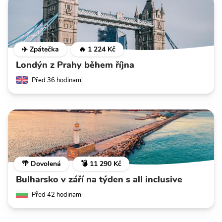
✈️ Zpátečka
🔥 1 224 Kč
Londýn z Prahy během října
Před 36 hodinami
🌴 Dovolená
💣 11 290 Kč
Bulharsko v září na týden s all inclusive
Před 42 hodinami