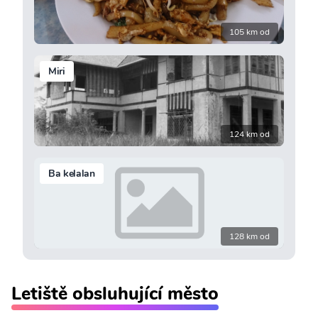
105 km od
Miri
124 km od
Ba kelalan
128 km od
Letiště obsluhující město