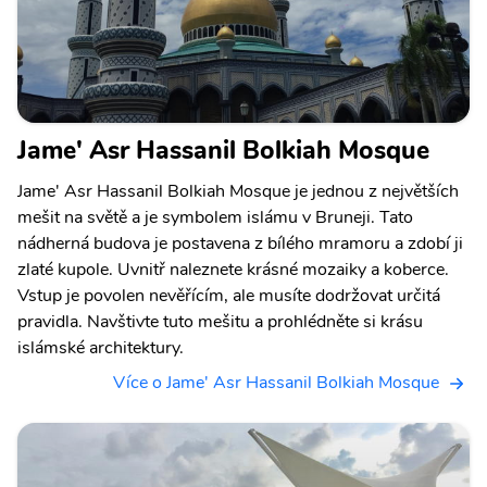
Jame' Asr Hassanil Bolkiah Mosque
Jame' Asr Hassanil Bolkiah Mosque je jednou z největších
mešit na světě a je symbolem islámu v Bruneji. Tato
nádherná budova je postavena z bílého mramoru a zdobí ji
zlaté kupole. Uvnitř naleznete krásné mozaiky a koberce.
Vstup je povolen nevěřícím, ale musíte dodržovat určitá
pravidla. Navštivte tuto mešitu a prohlédněte si krásu
islámské architektury.
Více o Jame' Asr Hassanil Bolkiah Mosque