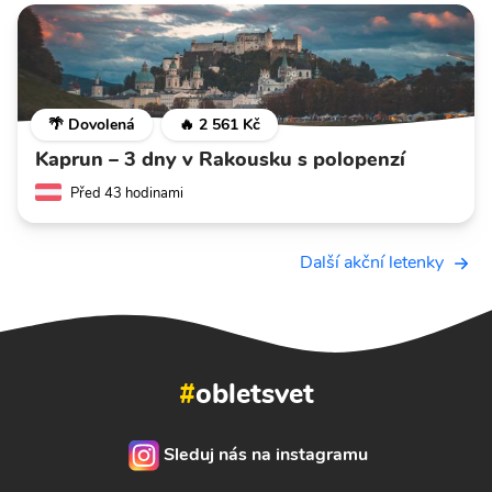
🌴 Dovolená
🔥 2 561 Kč
Kaprun – 3 dny v Rakousku s polopenzí
Před 43 hodinami
Další akční letenky
#
obletsvet
Sleduj nás na instagramu