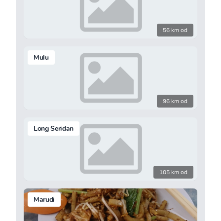
56 km od
Mulu
96 km od
Long Seridan
105 km od
Marudi