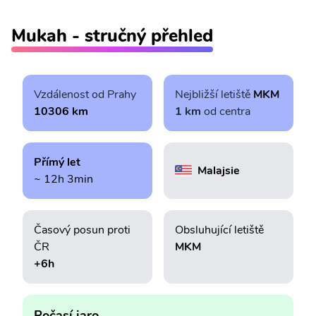
Mukah - stručný přehled
Vzdálenost od Prahy
Nejbližší letiště
MKM
10306 km
1 km
od centra
Přímý let
Malajsie
~ 12h 3min
Časový posun proti
Obsluhující letiště
ČR
MKM
+6h
Počasí jaro