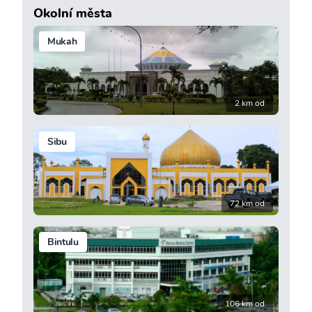
Okolní města
Mukah
2 km od
Sibu
72 km od
Bintulu
106 km od