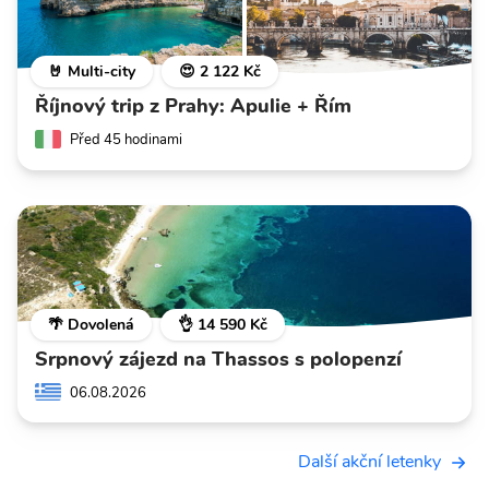
🤘 Multi-city
😍 2 122 Kč
Říjnový trip z Prahy: Apulie + Řím
Před 45 hodinami
🌴 Dovolená
👌 14 590 Kč
Srpnový zájezd na Thassos s polopenzí
06.08.2026
Další akční letenky