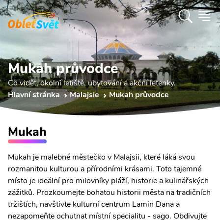
Mukah průvodce
Co vidět, okolní letiště, ubytování a akční letenky.
Hlavní stránka
Malajsie
Mukah průvodce
Mukah
Mukah je malebné městečko v Malajsii, které láká svou
rozmanitou kulturou a přírodními krásami. Toto tajemné
místo je ideální pro milovníky pláží, historie a kulinářských
zážitků. Prozkoumejte bohatou historii města na tradičních
tržištích, navštivte kulturní centrum Lamin Dana a
nezapomeňte ochutnat místní specialitu - sago. Obdivujte