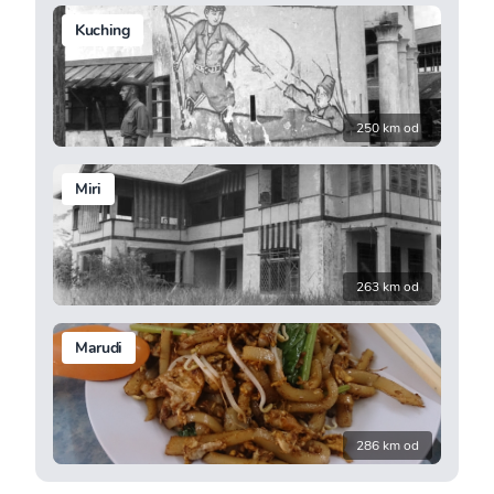
Kuching
250 km od
Miri
263 km od
Marudi
286 km od