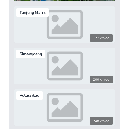
Tanjung Manis
127 km od
Simanggang
200 km od
Putussibau
248 km od