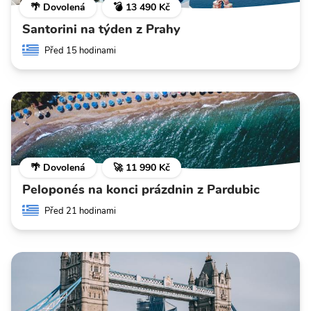
🌴 Dovolená
💣 13 490 Kč
Santorini na týden z Prahy
Před 15 hodinami
🌴 Dovolená
🚀 11 990 Kč
Peloponés na konci prázdnin z Pardubic
Před 21 hodinami