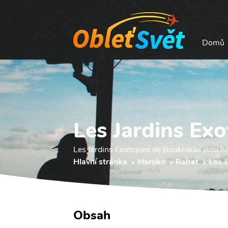
Domů
Les Jardins Ex
Les Jardins Exotiques de Bouknadel jsou n
Hlavní stránka
Maroko
Rabat
Les 
Obsah