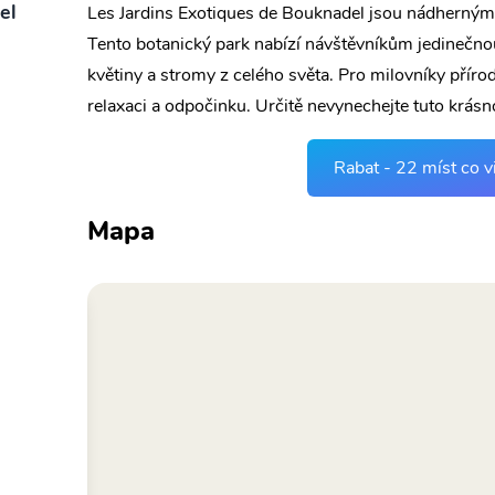
el
Les Jardins Exotiques de Bouknadel jsou nádherným
Tento botanický park nabízí návštěvníkům jedinečnou 
květiny a stromy z celého světa. Pro milovníky přírody
relaxaci a odpočinku. Určitě nevynechejte tuto krás
Rabat - 22 míst co v
Mapa