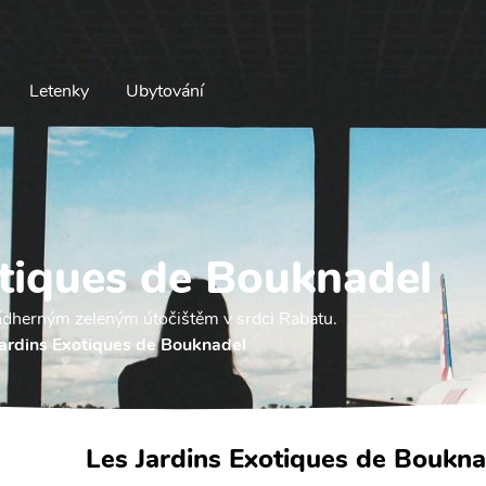
Letenky
Ubytování
otiques de Bouknadel
ádherným zeleným útočištěm v srdci Rabatu.
Jardins Exotiques de Bouknadel
Les Jardins Exotiques de Boukna