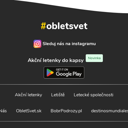
#
obletsvet
Sleduj nás na instagramu
Novinka
Akční letenky do kapsy
Akční letenky
Letiště
Letecké společnosti
Nás
ObletSvet.sk
BobrPodrozy.pl
destinosmundiale