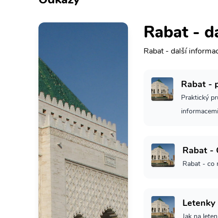
Rabat - d
Rabat - další informa
Rabat - 
Praktický p
informacem
Rabat - 
Rabat - co 
Letenky
Jak na lete