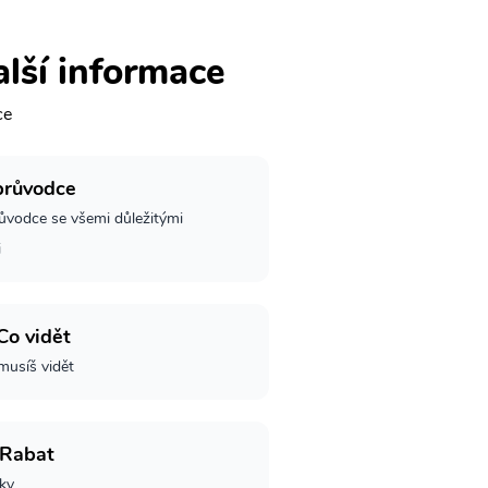
alší informace
ce
průvodce
růvodce se všemi důležitými
i
Co vidět
musíš vidět
 Rabat
nky