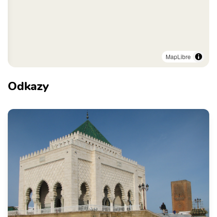
MapLibre
Odkazy