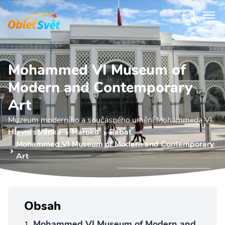
Mohammed VI Museum of
Modern and Contemporary
Art
Muzeum moderního a současného umění Mohammeda VI.
Hlavní stránka
Maroko
Rabat
Mohammed VI Museum of Modern and Contemporary
Art
Obsah
Mohammed VI Museum of Modern and