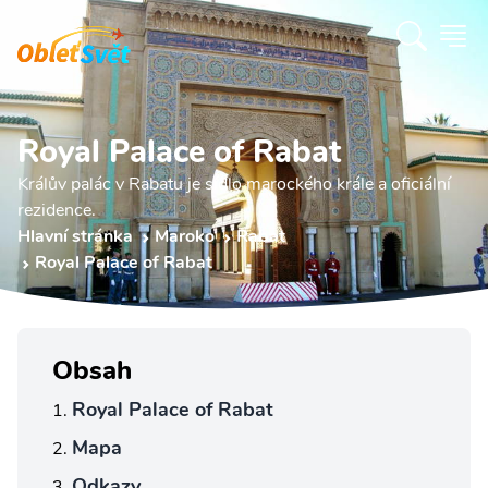
Royal Palace of Rabat
Králův palác v Rabatu je sídlo marockého krále a oficiální
rezidence.
Hlavní stránka
Maroko
Rabat
Royal Palace of Rabat
Obsah
Royal Palace of Rabat
Mapa
Odkazy