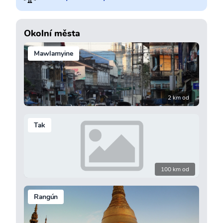
Okolní města
Mawlamyine
2 km od
Tak
100 km od
Rangún