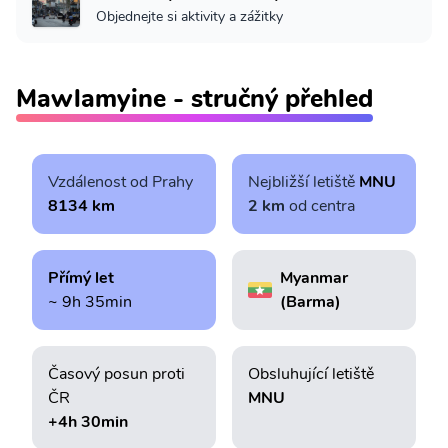
Objednejte si aktivity a zážitky
Mawlamyine - stručný přehled
Vzdálenost od Prahy
Nejbližší letiště
MNU
8134 km
2 km
od centra
Přímý let
Myanmar
~ 9h 35min
(Barma)
Časový posun proti
Obsluhující letiště
ČR
MNU
+4h 30min