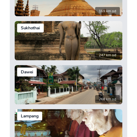
169 km od
Sukhothai
247 km od
Dawei
268 km od
Lampang