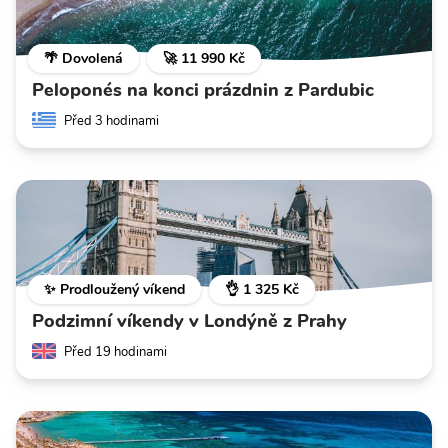
🌴 Dovolená
🚀 11 990 Kč
Peloponés na konci prázdnin z Pardubic
Před 3 hodinami
✨ Prodloužený víkend
👌 1 325 Kč
Podzimní víkendy v Londýně z Prahy
Před 19 hodinami