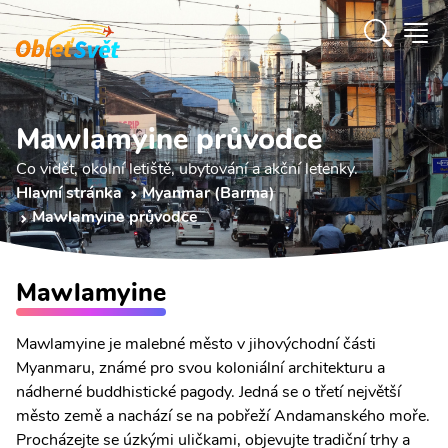
Mawlamyine průvodce
Co vidět, okolní letiště, ubytování a akční letenky.
Hlavní stránka
Myanmar (Barma)
Mawlamyine průvodce
Mawlamyine
Mawlamyine je malebné město v jihovýchodní části
Myanmaru, známé pro svou koloniální architekturu a
nádherné buddhistické pagody. Jedná se o třetí největší
město země a nachází se na pobřeží Andamanského moře.
Procházejte se úzkými uličkami, objevujte tradiční trhy a