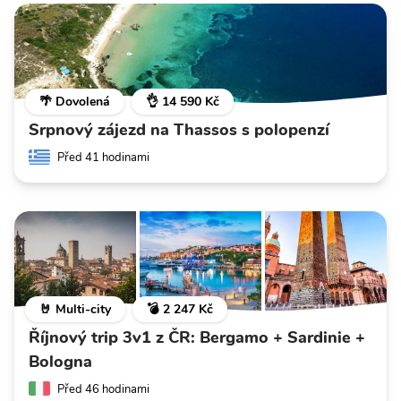
🌴 Dovolená
👌 14 590 Kč
Srpnový zájezd na Thassos s polopenzí
Před 41 hodinami
🤘 Multi-city
💣 2 247 Kč
Říjnový trip 3v1 z ČR: Bergamo + Sardinie +
Bologna
Před 46 hodinami