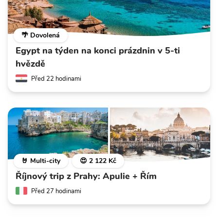
🌴 Dovolená
Egypt na týden na konci prázdnin v 5-ti
hvězdě
Před 22 hodinami
🤘 Multi-city
😍 2 122 Kč
Říjnový trip z Prahy: Apulie + Řím
Před 27 hodinami