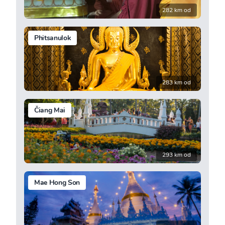
282 km od
Phitsanulok
283 km od
Čiang Mai
293 km od
Mae Hong Son