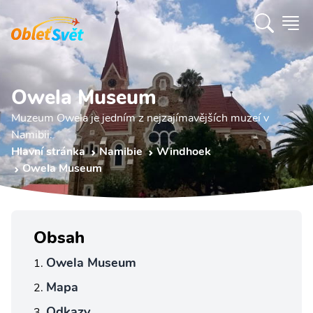
Owela Museum
Muzeum Owela je jedním z nejzajímavějších muzeí v
Namibii.
Hlavní stránka
Namibie
Windhoek
Owela Museum
Obsah
Owela Museum
Mapa
Odkazy