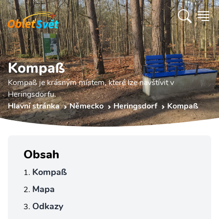
Kompaß
Kompaß je krásným místem, které lze navštívit v
Heringsdorfu.
Hlavní stránka
Německo
Heringsdorf
Kompaß
Obsah
Kompaß
Mapa
Odkazy