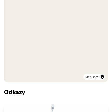
MapLibre
Odkazy