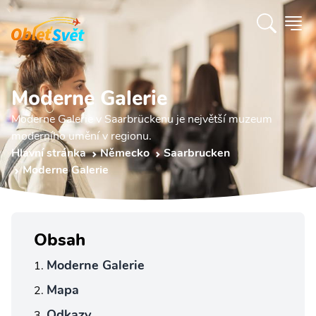
Moderne Galerie
Moderne Galerie v Saarbrückenu je největší muzeum
moderního umění v regionu.
Hlavní stránka
Německo
Saarbrucken
Moderne Galerie
Obsah
Moderne Galerie
Mapa
Odkazy