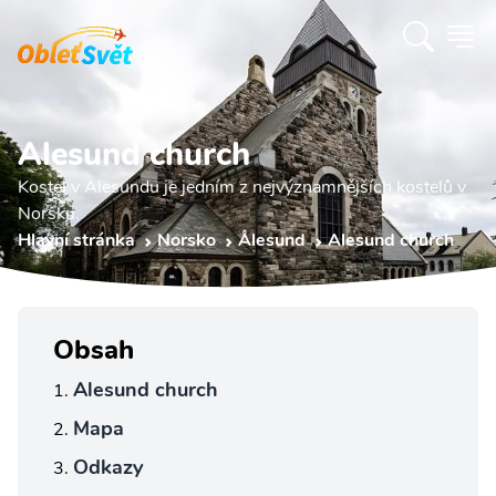
Alesund church
Kostel v Alesundu je jedním z nejvýznamnějších kostelů v
Norsku.
Hlavní stránka
Norsko
Ålesund
Alesund church
Obsah
Alesund church
Mapa
Odkazy