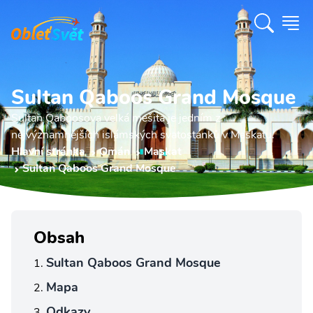
Sultan Qaboos Grand Mosque
Sultan Qaboosova velká mešita je jedním z
nejvýznamnějších islámských svatostánků v Maskatu.
Hlavní stránka
Omán
Maskat
Sultan Qaboos Grand Mosque
Obsah
Sultan Qaboos Grand Mosque
Mapa
Odkazy