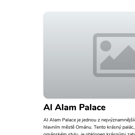
Al Alam Palace
Al Alam Palace je jednou z nejvýznamnějš
hlavním městě Ománu. Tento krásný palác,
ománském stylu, je obklopen krásnými zah