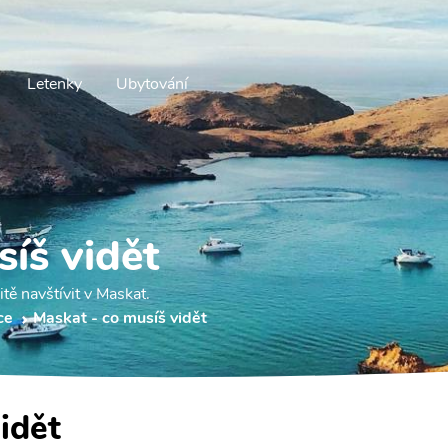
Letenky
Ubytování
íš vidět
tě navštívit v Maskat.
ce
Maskat - co musíš vidět
idět