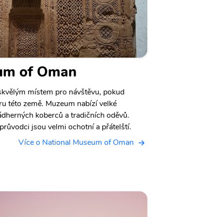
eum of Oman
kvělým místem pro návštěvu, pokud
turu této země. Muzeum nabízí velké
ádherných koberců a tradičních oděvů.
růvodci jsou velmi ochotní a přátelští.
Více o National Museum of Oman