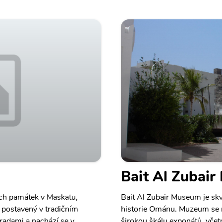
Bait Al Zubai
ích památek v Maskatu,
Bait Al Zubair Museum je sk
 postavený v tradičním
historie Ománu. Muzeum se n
radami a nachází se v
širokou škálu exponátů, včetn