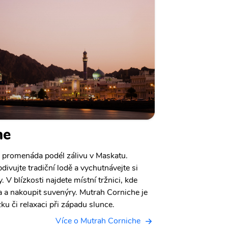
he
 promenáda podél zálivu v Maskatu.
divujte tradiční lodě a vychutnávejte si
 V blízkosti najdete místní tržnici, kde
la a nakoupit suvenýry. Mutrah Corniche je
u či relaxaci při západu slunce.
Více o Mutrah Corniche