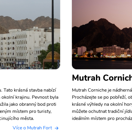
Mutrah Cornic
. Tato krásná stavba nabízí
Mutrah Corniche je nádherná
okolní krajinu. Pevnost byla
Procházejte se po pobřeží, ob
užila jako obranný bod proti
krásné výhledy na okolní hory.
beným místem pro turisty,
můžete ochutnat tradiční jíd
scinujícího města.
ideálním místem pro procházk
Více o Mutrah Fort