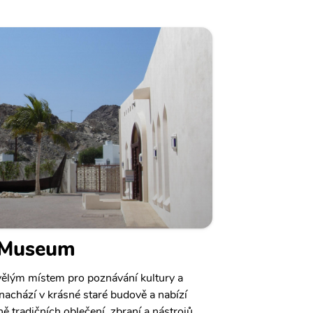
r Museum
vělým místem pro poznávání kultury a
achází v krásné staré budově a nabízí
ě tradičních oblečení, zbraní a nástrojů.