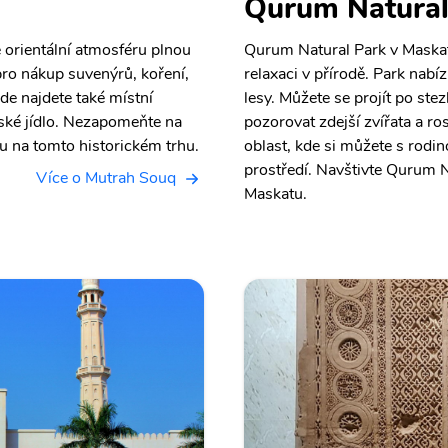
Qurum Natural
 orientální atmosféru plnou
Qurum Natural Park v Maskat
pro nákup suvenýrů, koření,
relaxaci v přírodě. Park nabí
e najdete také místní
lesy. Můžete se projít po ste
nské jídlo. Nezapomeňte na
pozorovat zdejší zvířata a ros
pu na tomto historickém trhu.
oblast, kde si můžete s rodin
prostředí. Navštivte Qurum Na
Více o Mutrah Souq
Maskatu.