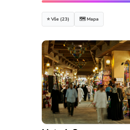
⭐ Vše
(23)
🗺️ Mapa