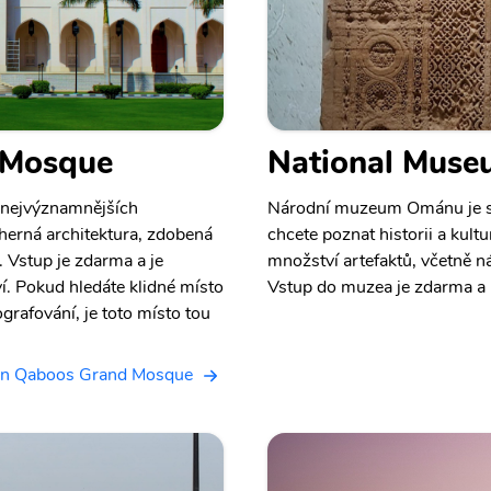
 Mosque
National Mus
 nejvýznamnějších
Národní muzeum Ománu je s
herná architektura, zdobená
chcete poznat historii a kul
 Vstup je zdarma a je
množství artefaktů, včetně n
í. Pokud hledáte klidné místo
Vstup do muzea je zdarma a p
grafování, je toto místo tou
tan Qaboos Grand Mosque