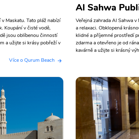
Al Sahwa Publ
 v Maskatu. Tato pláž nabízí
Veřejná zahrada Al Sahwa v 
. Koupání v čisté vodě,
a relaxaci. Obklopená krásno
dě jsou oblíbenou činností
klidné a příjemné prostředí p
m a užijte si krásy pobřeží v
zdarma a otevřeno je od rána
kavárně a užijte si krásný vý
Více o Qurum Beach