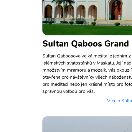
Sultan Qaboos Grand
Sultan Qaboosova velká mešita je jedním z
islámských svatostánků v Maskatu. Její nád
množstvím mramoru a mozaik, vás okouzlí.
otevřena pro návštěvníky všech náboženstv
pro meditaci nebo jen krásné místo pro foto
správnou volbou pro vás.
Více o Sul