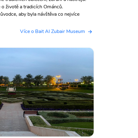
e o životě a tradicích Ománců.
ůvodce, aby byla návštěva co nejvíce
Více o Bait Al Zubair Museum