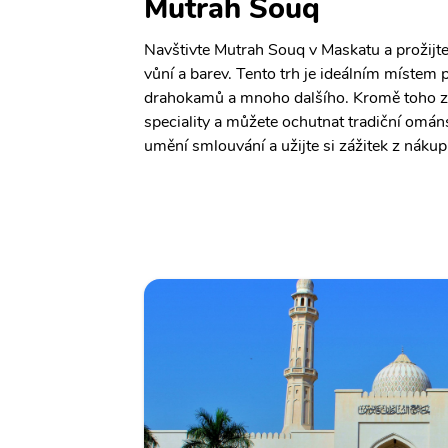
Mutrah Souq
Navštivte Mutrah Souq v Maskatu a prožijte
vůní a barev. Tento trh je ideálním místem 
drahokamů a mnoho dalšího. Kromě toho zd
speciality a můžete ochutnat tradiční omá
umění smlouvání a užijte si zážitek z náku