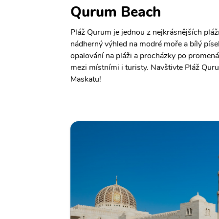
Qurum Beach
Pláž Qurum je jednou z nejkrásnějších pláží
nádherný výhled na modré moře a bílý písek
opalování na pláži a procházky po promená
mezi místními i turisty. Navštivte Pláž Quru
Maskatu!