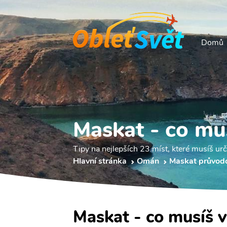
Domů
Maskat - co mus
Tipy na nejlepších 23 míst, které musíš urči
Hlavní stránka
Omán
Maskat průvod
Maskat - co musíš v