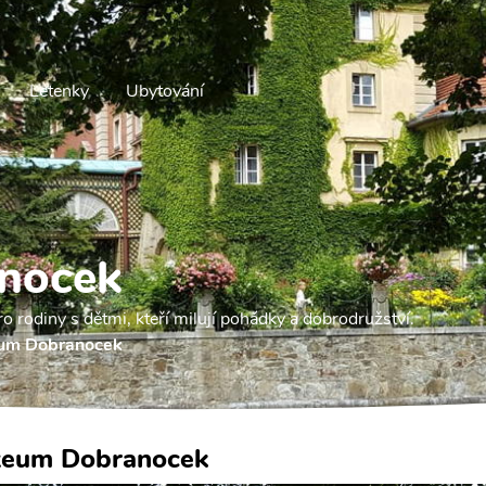
Letenky
Ubytování
nocek
rodiny s dětmi, kteří milují pohádky a dobrodružství.
um Dobranocek
eum Dobranocek