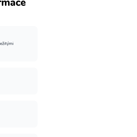
ormace
ežitými