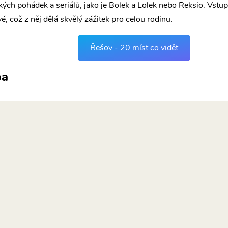
kých pohádek a seriálů, jako je Bolek a Lolek nebo Reksio. Vstup
vé, což z něj dělá skvělý zážitek pro celou rodinu.
Řešov - 20 míst co vidět
pa