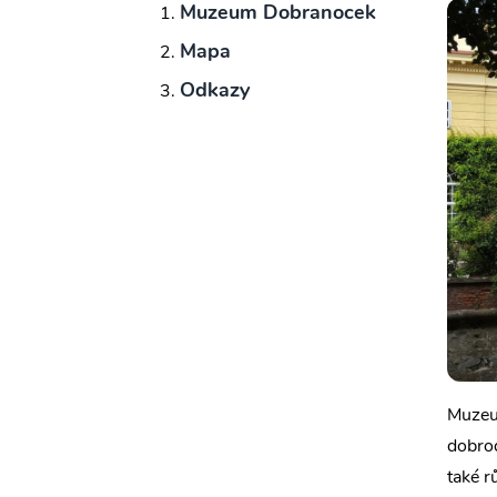
Muzeum Dobranocek
Mapa
Odkazy
Muzeum
dobrod
také r