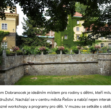
 Dobranocek je ideálním místem pro rodiny s dětmi, kteří milu
ružství. Nachází se v centru města Řešov a nabízí nejen interakt
ůzné workshopy a programy pro děti. V muzeu se setkáte s obl