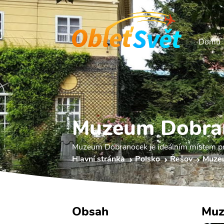
Domů
Muzeum Dobra
Muzeum Dobranocek je ideálním místem pro 
Hlavní stránka
Polsko
Řešov
Muze
Obsah
Muz