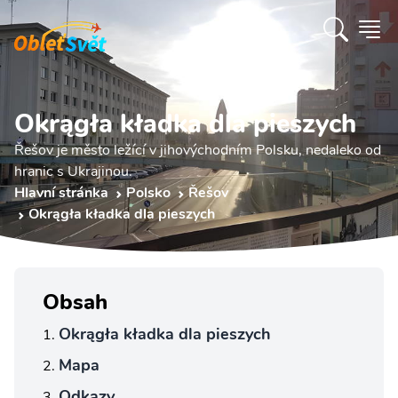
Okrągła kładka dla pieszych
Řešov je město ležící v jihovýchodním Polsku, nedaleko od
hranic s Ukrajinou.
Hlavní stránka
Polsko
Řešov
Okrągła kładka dla pieszych
Obsah
Okrągła kładka dla pieszych
Mapa
Odkazy