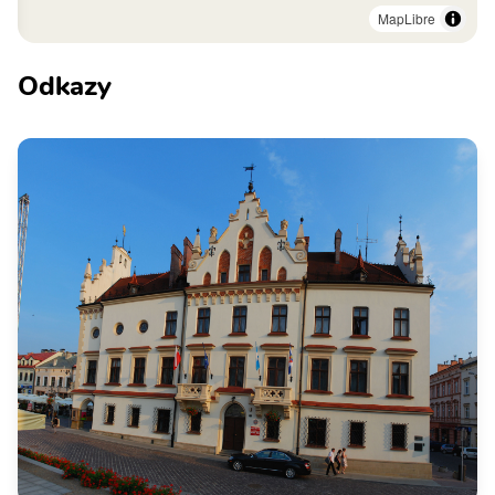
MapLibre
Odkazy