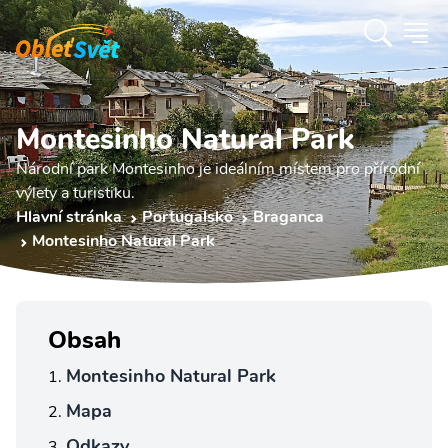
Montesinho Natural Park
Národní park Montesinho je ideálním místem pro přírodní
výlety a turistiku.
Hlavní stránka
Portugalsko
Braganca
Montesinho Natural Park
Obsah
Montesinho Natural Park
Mapa
Odkazy