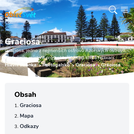
Graciosa
Graciosa, jedno z nejmenších ostrovů Azorských ostrovů,
je ideálním místem pro ty, kteří hledají klid a relaxaci.
Hlavní stránka
Portugalsko
Graciosa
Graciosa
Obsah
Graciosa
Mapa
Odkazy