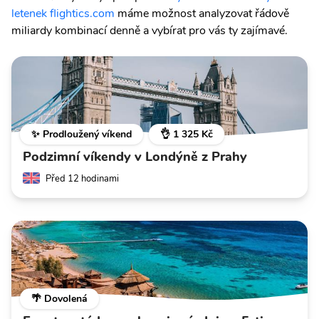
letenek flightics.com
máme možnost analyzovat řádově
miliardy kombinací denně a vybírat pro vás ty zajímavé.
✨ Prodloužený víkend
👌 1 325 Kč
Podzimní víkendy v Londýně z Prahy
Před 12 hodinami
🌴 Dovolená