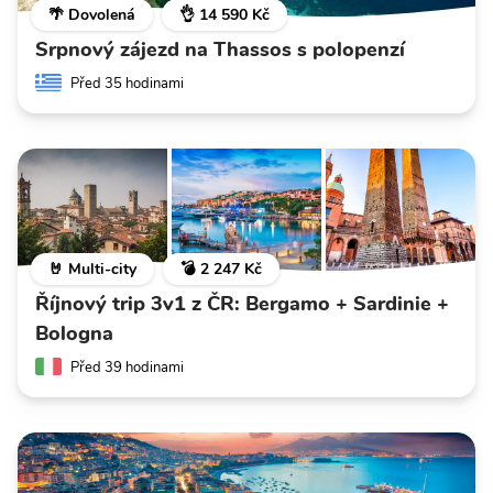
🌴 Dovolená
👌 14 590 Kč
Srpnový zájezd na Thassos s polopenzí
Před 35 hodinami
🤘 Multi-city
💣 2 247 Kč
Říjnový trip 3v1 z ČR: Bergamo + Sardinie +
Bologna
Před 39 hodinami