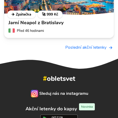
✈️ Zpátečka
🚀 999 Kč
Jarní Neapol z Bratislavy
Před 46 hodinami
Poslední akční letenky
#
obletsvet
Sleduj nás na instagramu
Novinka
Akční letenky do kapsy