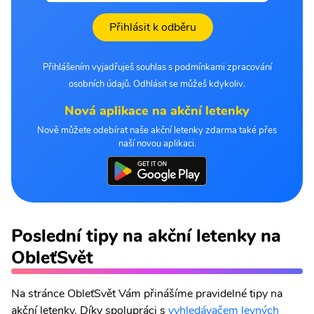
Přihlásit k odběru
Přihlášením vyjadřuješ souhlas s podmínkami zpracování
osobních údajů. Odhlásit se můžeš kdykoliv.
Nová aplikace na akční letenky
Nově můžete odebírat naše akční letenky zdarma také přes
naší novou aplikaci.
Poslední tipy na akční letenky na
ObleťSvět
Na stránce ObleťSvět Vám přinášíme pravidelné tipy na
akční letenky. Díky spolupráci s
vyhledávačem levných