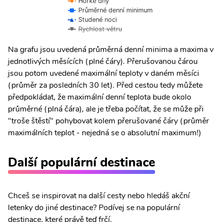
Horké dny
Průměrné denní minimum
Studené noci
Rychlost větru
Na grafu jsou uvedená průměrná denní minima a maxima v
jednotlivých měsících (plné čáry). Přerušovanou čárou
jsou potom uvedené maximální teploty v daném měsíci
(průměr za posledních 30 let). Před cestou tedy můžete
předpokládat, že maximální denní teplota bude okolo
průměrné (plná čára), ale je třeba počítat, že se může při
"troše štěstí" pohybovat kolem přerušované čáry (průměr
maximálních teplot - nejedná se o absolutní maximum!)
Další populární destinace
Chceš se inspirovat na další cesty nebo hledáš akční
letenky do jiné destinace? Podívej se na populární
destinace, které právě teď frčí.