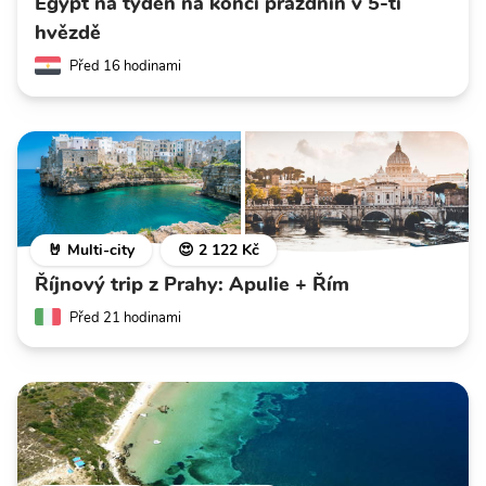
Egypt na týden na konci prázdnin v 5-ti
hvězdě
Před 16 hodinami
🤘 Multi-city
😍 2 122 Kč
Říjnový trip z Prahy: Apulie + Řím
Před 21 hodinami