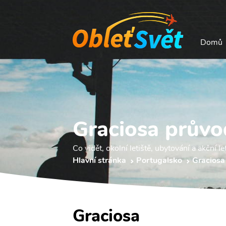
Domů
Graciosa průvo
Co vidět, okolní letiště, ubytování a akční le
Hlavní stránka
Portugalsko
Graciosa
Graciosa