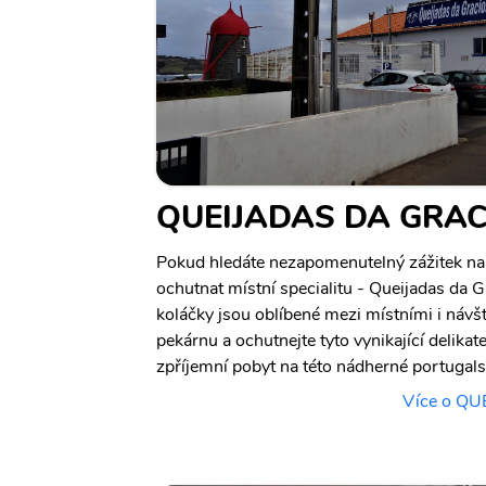
QUEIJADAS DA GRA
Pokud hledáte nezapomenutelný zážitek na 
ochutnat místní specialitu - Queijadas da 
koláčky jsou oblíbené mezi místními i návšt
pekárnu a ochutnejte tyto vynikající delika
zpříjemní pobyt na této nádherné portugals
Více o Q