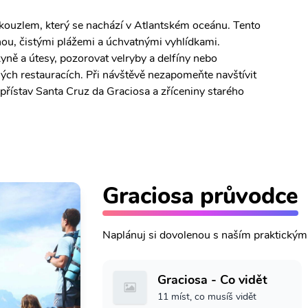
 kouzlem, který se nachází v Atlantském oceánu. Tento
nou, čistými plážemi a úchvatnými vyhlídkami.
ně a útesy, pozorovat velryby a delfíny nebo
lných restauracích. Při návštěvě nezapomeňte navštívit
přístav Santa Cruz da Graciosa a zříceniny starého
Graciosa průvodce
Naplánuj si dovolenou s naším praktický
Graciosa - Co vidět
11 míst, co musíš vidět