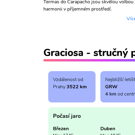
Termas do Carapacho jsou skvělou volbou pro
harmonii v příjemném prostředí.
Víc
Graciosa - stručný 
Vzdálenost od
Nejbližší letiš
Prahy
3522 km
GRW
4 km
od cent
Počasí jaro
Březen
Duben