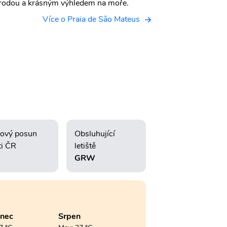
írodou a krásným výhledem na moře.
Více o Praia de São Mateus
ový posun
Obsluhující
ti ČR
letiště
GRW
enec
Srpen