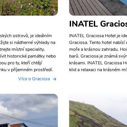
INATEL Gracio
ských ostrovů, je ideálním
INATEL Graciosa Hotel je id
 Užijte si nádherné výhledy na
Graciosa. Tento hotel nabízí
ejte místní speciality.
moře a krásnou zahradu. Hos
ívit historické památky nebo
barů. Graciosa je známá svý
ou pro ty, kteří chtějí
krásami. INATEL Graciosa Hote
nku v příjemném prostředí.
klid a relaxaci na krásném mí
Více o Graciosa