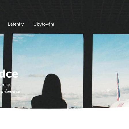
Letenky
Ubytování
dce
tenky.
 průvodce