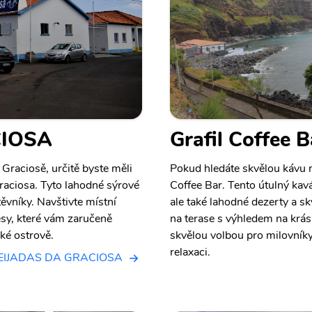
CIOSA
Grafil Coffee B
Graciosě, určitě byste měli
Pokud hledáte skvělou kávu na
Graciosa. Tyto lahodné sýrové
Coffee Bar. Tento útulný kavá
ěvníky. Navštivte místní
ale také lahodné dezerty a s
tesy, které vám zaručeně
na terase s výhledem na krásn
ké ostrově.
skvělou volbou pro milovníky 
relaxaci.
UEIJADAS DA GRACIOSA