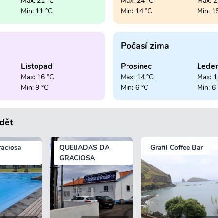
Max: 21 °C
Max: 24 °C
Max: 2
Min: 11 °C
Min: 14 °C
Min: 1
Počasí zima
Listopad
Prosinec
Lede
Max: 16 °C
Max: 14 °C
Max: 1
Min: 9 °C
Min: 6 °C
Min: 6
idět
raciosa
QUEIJADAS DA
Grafil Coffee Bar
GRACIOSA