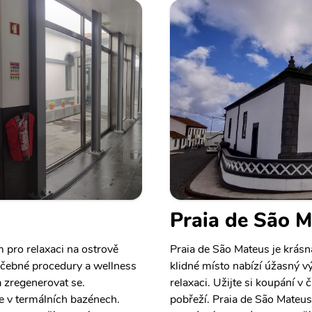
Praia de São 
pro relaxaci na ostrově
Praia de São Mateus je krásná
léčebné procedury a wellness
klidné místo nabízí úžasný vý
 zregenerovat se.
relaxaci. Užijte si koupání v
se v termálních bazénech.
pobřeží. Praia de São Mateus 