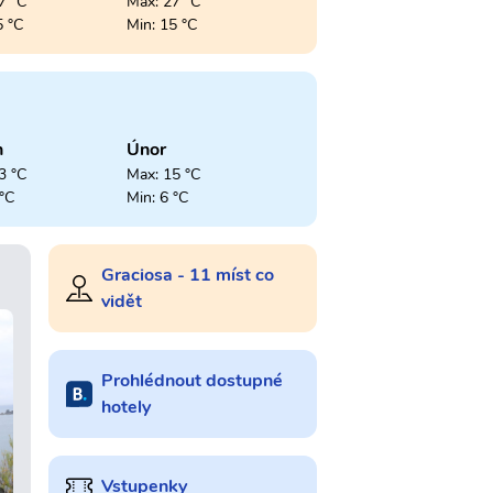
7 °C
Max: 27 °C
5 °C
Min: 15 °C
n
Únor
3 °C
Max: 15 °C
 °C
Min: 6 °C
Graciosa - 11 míst co
vidět
Prohlédnout dostupné
hotely
Vstupenky