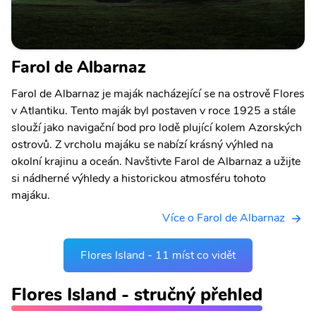
Farol de Albarnaz
Farol de Albarnaz je maják nacházející se na ostrově Flores
v Atlantiku. Tento maják byl postaven v roce 1925 a stále
slouží jako navigační bod pro lodě plující kolem Azorských
ostrovů. Z vrcholu majáku se nabízí krásný výhled na
okolní krajinu a oceán. Navštivte Farol de Albarnaz a užijte
si nádherné výhledy a historickou atmosféru tohoto
majáku.
Více o Farol de Albarnaz
Flores Island - 11 míst co vidět
Flores Island - stručný přehled