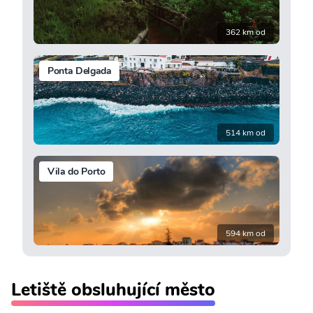
362 km od
Ponta Delgada
514 km od
Vila do Porto
594 km od
Letiště obsluhující město