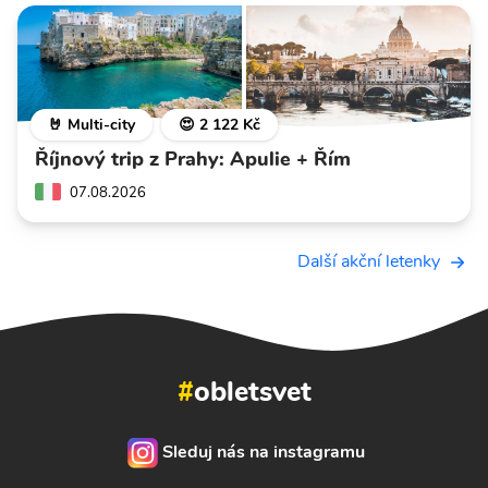
🤘 Multi-city
😍 2 122 Kč
Říjnový trip z Prahy: Apulie + Řím
07.08.2026
Další akční letenky
#
obletsvet
Sleduj nás na instagramu