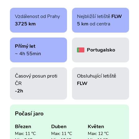
Vzdálenost od Prahy
Nejbližší letiště
FLW
3725 km
5 km
od centra
Přímý let
Portugalsko
~ 4h 55min
Časový posun proti
Obsluhující letiště
ČR
FLW
-2h
Počasí jaro
Březen
Duben
Květen
Max: 11 °C
Max: 11 °C
Max: 12 °C