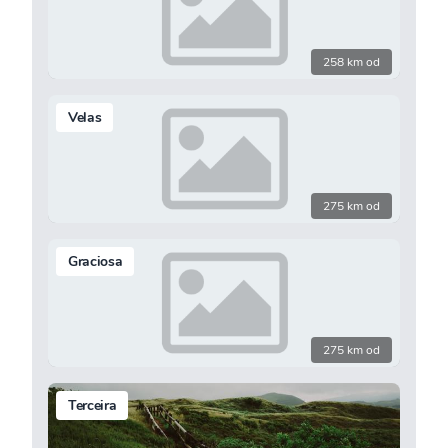
258 km od
Velas
275 km od
Graciosa
275 km od
Terceira