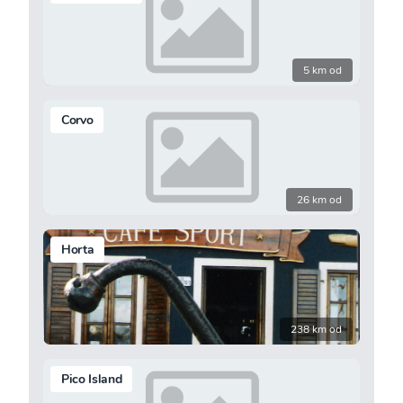
5 km od
Corvo
26 km od
Horta
238 km od
Pico Island