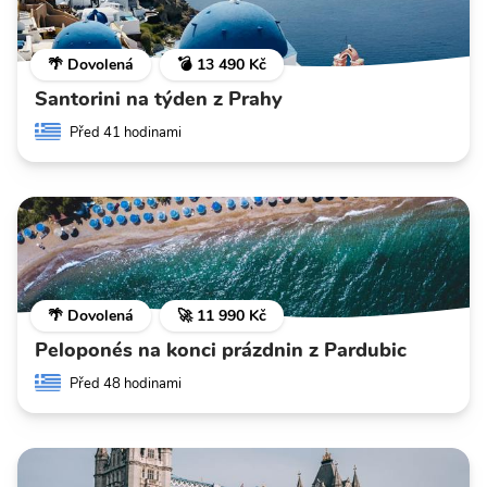
🌴 Dovolená
💣 13 490 Kč
Santorini na týden z Prahy
Před 41 hodinami
🌴 Dovolená
🚀 11 990 Kč
Peloponés na konci prázdnin z Pardubic
Před 48 hodinami