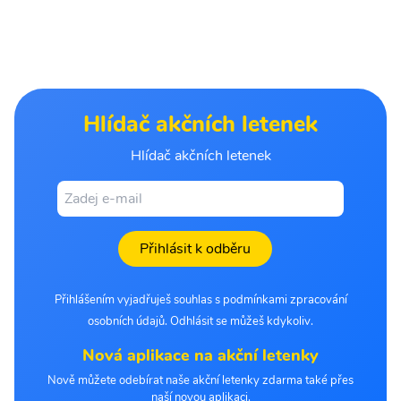
Hlídač akčních letenek
Hlídač akčních letenek
Přihlásit k odběru
Přihlášením vyjadřuješ souhlas s podmínkami zpracování
osobních údajů. Odhlásit se můžeš kdykoliv.
Nová aplikace na akční letenky
Nově můžete odebírat naše akční letenky zdarma také přes
naší novou aplikaci.