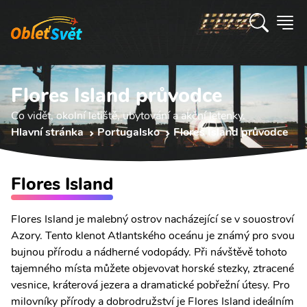
Flores Island průvodce
Co vidět, okolní letiště, ubytování a akční letenky.
Hlavní stránka
Portugalsko
Flores Island průvodce
Flores Island
Flores Island je malebný ostrov nacházející se v souostroví
Azory. Tento klenot Atlantského oceánu je známý pro svou
bujnou přírodu a nádherné vodopády. Při návštěvě tohoto
tajemného místa můžete objevovat horské stezky, ztracené
vesnice, kráterová jezera a dramatické pobřežní útesy. Pro
milovníky přírody a dobrodružství je Flores Island ideálním