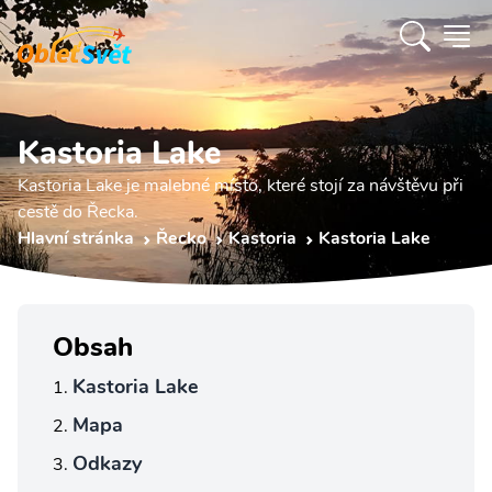
Kastoria Lake
Kastoria Lake je malebné místo, které stojí za návštěvu při
cestě do Řecka.
Hlavní stránka
Řecko
Kastoria
Kastoria Lake
Obsah
Kastoria Lake
Mapa
Odkazy