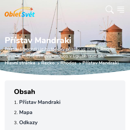
Přístav Mandraki
Přístav Mandraki je historický přístav ve městě Rhodos,
hlavním městě ostrova Rhodos v Egejském moři.
Hlavní stránka
Řecko
Rhodos
Přístav Mandraki
Obsah
Přístav Mandraki
Mapa
Odkazy