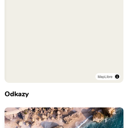
MapLibre
Odkazy