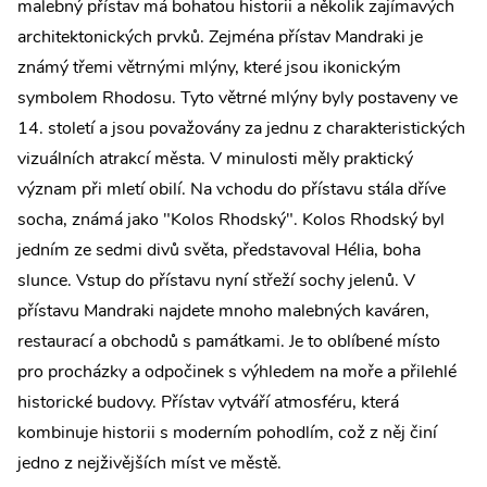
malebný přístav má bohatou historii a několik zajímavých
architektonických prvků. Zejména přístav Mandraki je
známý třemi větrnými mlýny, které jsou ikonickým
symbolem Rhodosu. Tyto větrné mlýny byly postaveny ve
14. století a jsou považovány za jednu z charakteristických
vizuálních atrakcí města. V minulosti měly praktický
význam při mletí obilí. Na vchodu do přístavu stála dříve
socha, známá jako "Kolos Rhodský". Kolos Rhodský byl
jedním ze sedmi divů světa, představoval Hélia, boha
slunce. Vstup do přístavu nyní střeží sochy jelenů. V
přístavu Mandraki najdete mnoho malebných kaváren,
restaurací a obchodů s památkami. Je to oblíbené místo
pro procházky a odpočinek s výhledem na moře a přilehlé
historické budovy. Přístav vytváří atmosféru, která
kombinuje historii s moderním pohodlím, což z něj činí
jedno z nejživějších míst ve městě.