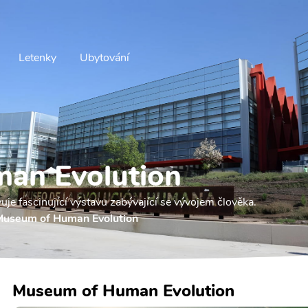
Letenky
Ubytování
an Evolution
e fascinující výstavu zabývající se vývojem člověka.
Museum of Human Evolution
Museum of Human Evolution