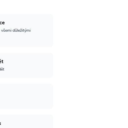
ce
 všemi důležitými
ět
dět
s