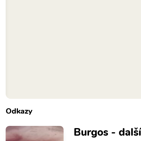
Odkazy
Burgos - dalš