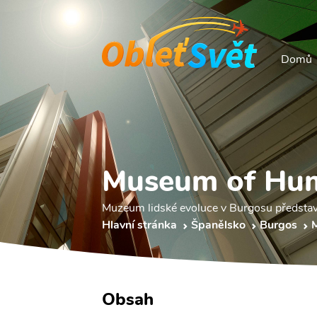
Domů
Museum of Hum
Muzeum lidské evoluce v Burgosu představuj
Hlavní stránka
Španělsko
Burgos
Obsah