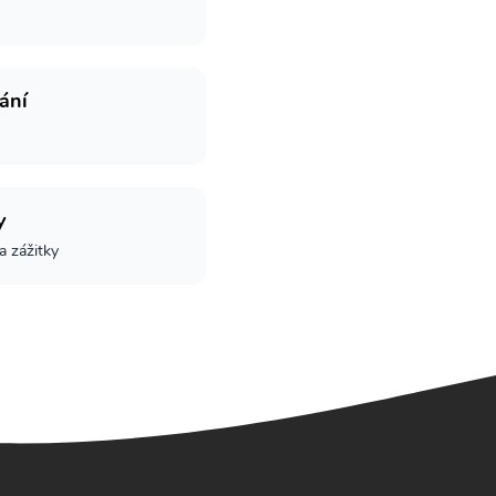
ání
y
 a zážitky