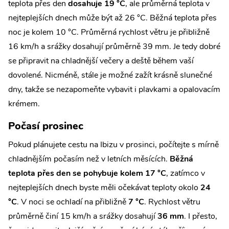
teplota přes den
dosahuje 19 °C
, ale průměrná teplota v
nejteplejších dnech může být až 26 °C. Běžná teplota přes
noc je kolem 10 °C. Průměrná rychlost větru je přibližně
16 km/h a srážky dosahují průměrně 39 mm. Je tedy dobré
se připravit na chladnější večery a deště během vaší
dovolené. Nicméně, stále je možné zažít krásně slunečné
dny, takže se nezapomeňte vybavit i plavkami a opalovacím
krémem.
Počasí prosinec
Pokud plánujete cestu na Ibizu v prosinci, počítejte s mírně
chladnějším počasím než v letních měsících.
Běžná
teplota přes den se pohybuje kolem 17 °C
, zatímco v
nejteplejších dnech byste měli očekávat teploty okolo
24
°C
. V noci se ochladí na přibližně
7 °C
. Rychlost větru
průměrně činí 15 km/h a srážky dosahují
36 mm
. I přesto,