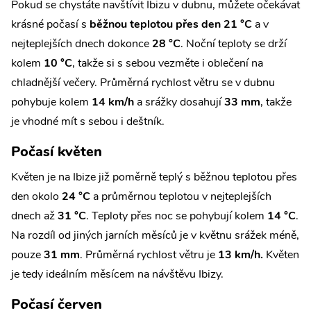
Pokud se chystáte navštívit Ibizu v dubnu, můžete očekávat
krásné počasí s
běžnou teplotou přes den 21 °C
a v
nejteplejších dnech dokonce
28 °C
. Noční teploty se drží
kolem
10 °C
, takže si s sebou vezměte i oblečení na
chladnější večery. Průměrná rychlost větru se v dubnu
pohybuje kolem
14 km/h
a srážky dosahují
33 mm
, takže
je vhodné mít s sebou i deštník.
Počasí květen
Květen je na Ibize již poměrně teplý s běžnou teplotou přes
den okolo
24 °C
a průměrnou teplotou v nejteplejších
dnech až
31 °C
. Teploty přes noc se pohybují kolem
14 °C
.
Na rozdíl od jiných jarních měsíců je v květnu srážek méně,
pouze
31 mm
. Průměrná rychlost větru je
13 km/h.
Květen
je tedy ideálním měsícem na návštěvu Ibizy.
Počasí červen