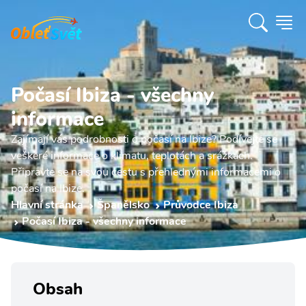
Počasí Ibiza - všechny
informace
Zajímají vás podrobnosti o počasí na Ibize? Podívejte se
veškeré informace o klimatu, teplotách a srážkách.
Připravte se na svou cestu s přehlednými informacemi o
počasí na Ibize.
Hlavní stránka
Španělsko
Průvodce Ibiza
Počasí Ibiza - všechny informace
Obsah