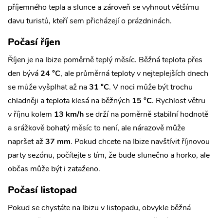
příjemného tepla a slunce a zároveň se vyhnout většímu
davu turistů, kteří sem přicházejí o prázdninách.
Počasí říjen
Říjen je na Ibize poměrně teplý měsíc. Běžná teplota přes
den bývá
24 °C
, ale průměrná teploty v nejteplejších dnech
se může vyšplhat až na
31 °C
. V noci může být trochu
chladněji a teplota klesá na běžných
15 °C
. Rychlost větru
v říjnu kolem
13 km/h
se drží na poměrně stabilní hodnotě
a srážkově bohatý měsíc to není, ale nárazově může
napršet až
37 mm
. Pokud chcete na Ibize navštívit říjnovou
party sezónu, počítejte s tím, že bude slunečno a horko, ale
občas může být i zataženo.
Počasí listopad
Pokud se chystáte na Ibizu v listopadu, obvykle běžná