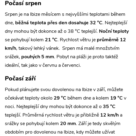
Počasí srpen
Srpen je na Ibize měsícem s nejvyššími teplotami během
dne,
běžná teplota přes den dosahuje 32 °C
. Nejteplejší
dny mohou být dokonce až o 38 °C teplejší.
Noční teploty
se pohybují kolem
21 °C
. Rychlost větru je
průměrně 12
km/h
, takový lehký vánek. Srpen má malé množstvím
srážek,
pouhých 5 mm
. Pobyt na pláži je proto taktéž
ideální, tak jako v červnu a červenci.
Počasí září
Pokud plánujete svou dovolenou na Ibize v září, můžete
očekávat teploty okolo
29 °C
během dne a kolem
19 °C
v
noci. Nejteplejší dny mohou být dokonce až o
35 °C
teplejší. Průměrná rychlost větru je přibližně
12 km/h
a
srážky se pohybují kolem
20 mm
. Září je tedy skvělým
obdobím pro dovolenou na Ibize, kdy můžete užívat