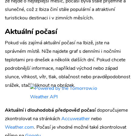
že nejde o nejteplejší měsíc, počasí bývá stále příjemné a
slunečné, což z Ibiza činí stále populární a atraktivní
turistickou destinaci i v zimních měsících.
Aktuální počasí
Pokud vás zajímá aktuální počasí na Ibizě, jste na
správném místě. Níže najdete graf s denními i nočními
teplotami pro dnešek a několik dalších dní. Pokud chcete
podrobnější informace, například východ nebo západ
slunce, vlhkost, vítr, tlak, oblačnost nebo pravděpodobnost
srážek, stačí kliknout na obrázek.
Aktuální i dlouhodobá předpověď počasí
doporučujeme
zkontrolovat na stránkách
Accuweather
nebo
Weather.com
. Počasí je vhodné možné také zkontrolovat
přímo na
Googlu
.