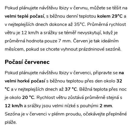
Pokud plánujete návštěvu Ibizy v červnu, můžete se těšit na
velmi teplé počasí
, s běžnou denní teplotou
kolem 29°C
a
v nejteplejších dnech dokonce až 35°C. Průměrná rychlost
větru je 12 km/h a srážky se téměř nevyskytují, když je
průměrná hodnota pouze 7 mm. Červen je tak ideálním
měsícem, pokud se chcete vyhnout prázdninové sezóně.
Počasí červenec
Pokud plánujete návštěvu Ibizy v červenci, připravte se
na
velmi horké počasí
s běžnou teplotou přes den okolo
32
°C
a v nejteplejších dnech až
37 °C
. Běžná teplota přes noc
je okolo
20 °C
. Rychlost větru zůstává průměrně stejná s
12 km/h
a srážky jsou velmi nízké s pouhými
2 mm
.
Sezóna je v červenci v plénm proudu, očekávejte přeplněné
pláže.