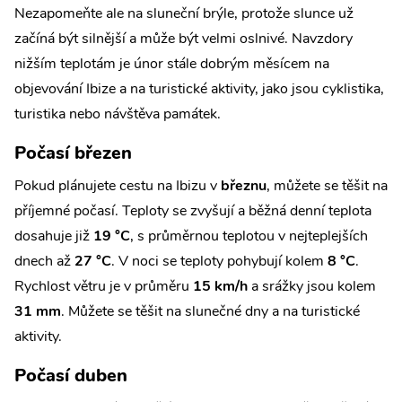
Nezapomeňte ale na sluneční brýle, protože slunce už
začíná být silnější a může být velmi oslnivé. Navzdory
nižším teplotám je únor stále dobrým měsícem na
objevování Ibize a na turistické aktivity, jako jsou cyklistika,
turistika nebo návštěva památek.
Počasí březen
Pokud plánujete cestu na Ibizu v
březnu
, můžete se těšit na
příjemné počasí. Teploty se zvyšují a běžná denní teplota
dosahuje již
19 °C
, s průměrnou teplotou v nejteplejších
dnech až
27 °C
. V noci se teploty pohybují kolem
8 °C
.
Rychlost větru je v průměru
15 km/h
a srážky jsou kolem
31 mm
. Můžete se těšit na slunečné dny a na turistické
aktivity.
Počasí duben