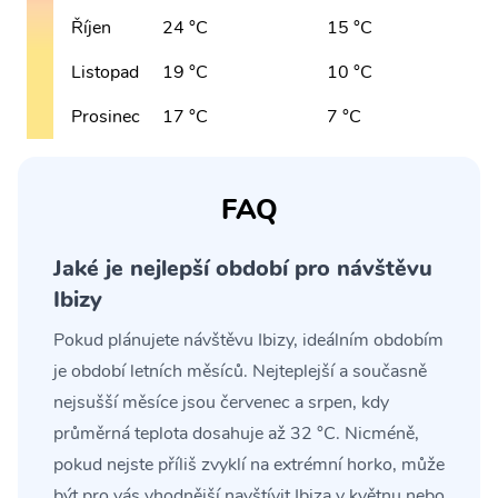
Říjen
24 °C
15 °C
Listopad
19 °C
10 °C
Prosinec
17 °C
7 °C
FAQ
Jaké je nejlepší období pro návštěvu
Ibizy
Pokud plánujete návštěvu Ibizy, ideálním obdobím
je období letních měsíců. Nejteplejší a současně
nejsušší měsíce jsou červenec a srpen, kdy
průměrná teplota dosahuje až 32 °C. Nicméně,
pokud nejste příliš zvyklí na extrémní horko, může
být pro vás vhodnější navštívit Ibiza v květnu nebo