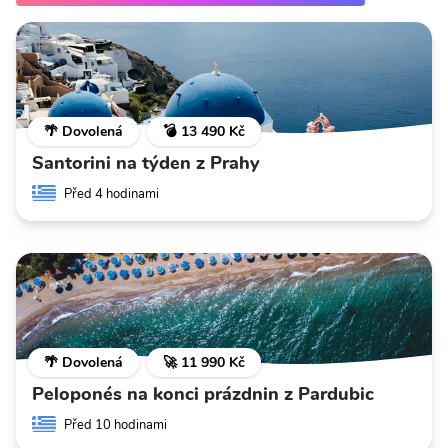
🌴 Dovolená
💣 13 490 Kč
Santorini na týden z Prahy
Před 4 hodinami
🌴 Dovolená
🚀 11 990 Kč
Peloponés na konci prázdnin z Pardubic
Před 10 hodinami