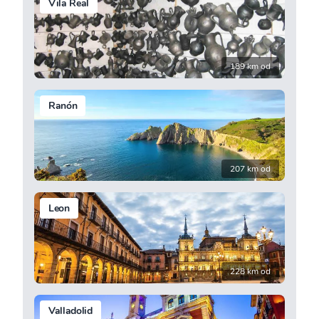
Vila Real
189 km od
Ranón
207 km od
Leon
228 km od
Valladolid