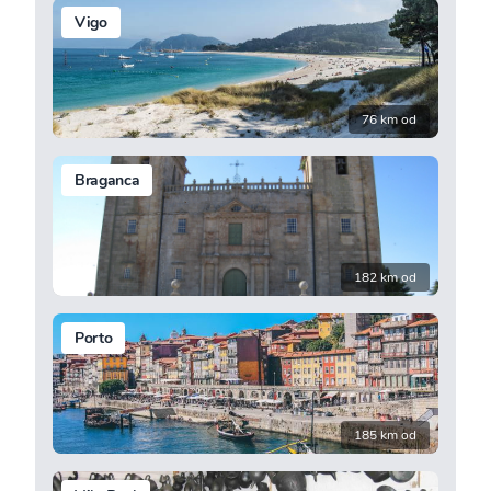
Vigo
76 km od
Braganca
182 km od
Porto
185 km od