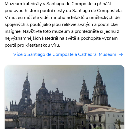
Muzeum katedrály v Santiagu de Compostela přináší
poutavou historii poutní cesty do Santiaga de Compostela.
V muzeu můžete vidět mnoho artefaktů a uměleckých děl
spojených s poutí, jako jsou relikvie svatých a poutnické
insígnie. Navštivte toto muzeum a prohlédněte si jednu z
nejvýznamnějších katedrál na světě a pochopíte význam
poutě pro křesťanskou víru.
Více o Santiago de Compostela Cathedral Museum