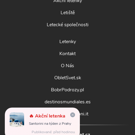
Akční letenky
Letiště
Letecké společnosti
Letenky
Kontakt
O Nás
ObletSvet.sk
BobrPodrozy.pl
destinosmundiales.es
guidadestinazioni.it
🔥 Akční letenka
Santorini na týden z Prahy
Publikované: před hodinou
© 2026
obletsvet.cz