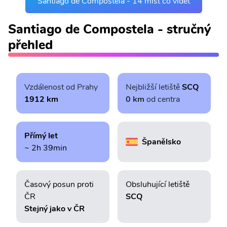
Santiago de Compostela - 14 míst co vidět
Santiago de Compostela - stručný
přehled
Vzdálenost od Prahy
Nejbližší letiště
SCQ
1912 km
0 km
od centra
Přímý let
Španělsko
~ 2h 39min
Časový posun proti
Obsluhující letiště
ČR
SCQ
Stejný jako v ČR