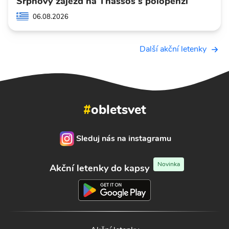
Srpnový zájezd na Thassos s polopenzí
06.08.2026
Další akční letenky
#
obletsvet
Sleduj nás na instagramu
Novinka
Akční letenky do kapsy