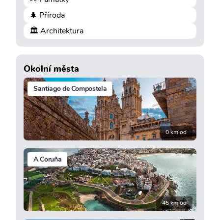
🌲 Příroda
🏛️ Architektura
Okolní města
Santiago de Compostela
0 km od
A Coruña
45 km od