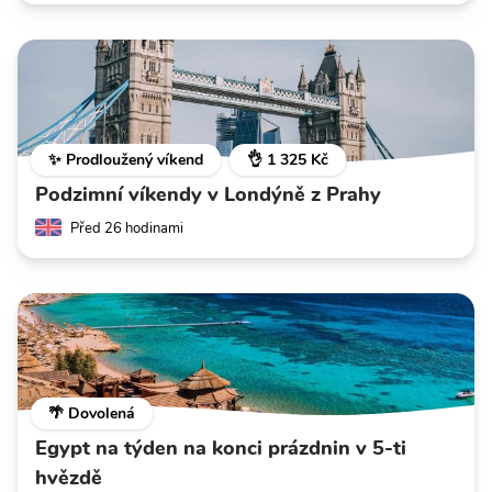
✨ Prodloužený víkend
👌 1 325 Kč
Podzimní víkendy v Londýně z Prahy
Před 26 hodinami
🌴 Dovolená
Egypt na týden na konci prázdnin v 5-ti
hvězdě