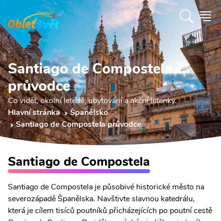
Santiago de Compostela
průvodce
Co vidět, okolní letiště, ubytování a akční letenky.
Hlavní stránka
Španělsko
Santiago de Compostela průvodce
Santiago de Compostela
Santiago de Compostela je působivé historické město na
severozápadě Španělska. Navštivte slavnou katedrálu,
která je cílem tisíců poutníků přicházejících po poutní cestě