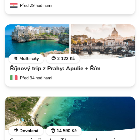
Před 29 hodinami
🤘 Multi-city
😍 2 122 Kč
Říjnový trip z Prahy: Apulie + Řím
Před 34 hodinami
🌴 Dovolená
👌 14 590 Kč