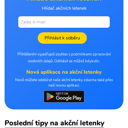
Hlídač akčních letenek
Přihlásit k odběru
Přihlášením vyjadřuješ souhlas s podmínkami zpracování
osobních údajů. Odhlásit se můžeš kdykoliv.
Nová aplikace na akční letenky
Nově můžete odebírat naše akční letenky zdarma také přes
naší novou aplikaci.
Poslední tipy na akční letenky