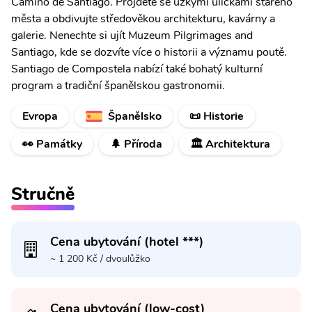
Camino de Santiago. Projděte se úzkými uličkami starého
města a obdivujte středověkou architekturu, kavárny a
galerie. Nenechte si ujít Muzeum Pilgrimages and
Santiago, kde se dozvíte více o historii a významu poutě.
Santiago de Compostela nabízí také bohatý kulturní
program a tradiční španělskou gastronomii.
Evropa
Španělsko
📜 Historie
👀 Památky
🌲 Příroda
🏛️ Architektura
Stručně
Cena ubytování (hotel ***)
~ 1 200 Kč / dvoulůžko
Cena ubytování (low-cost)