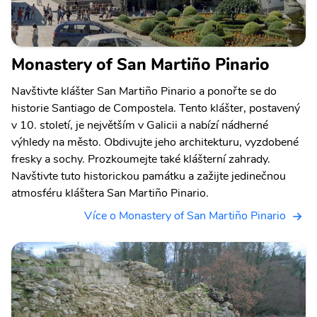
Monastery of San Martiño Pinario
Navštivte klášter San Martiño Pinario a ponořte se do
historie Santiago de Compostela. Tento klášter, postavený
v 10. století, je největším v Galicii a nabízí nádherné
výhledy na město. Obdivujte jeho architekturu, vyzdobené
fresky a sochy. Prozkoumejte také klášterní zahrady.
Navštivte tuto historickou památku a zažijte jedinečnou
atmosféru kláštera San Martiño Pinario.
Více o Monastery of San Martiño Pinario