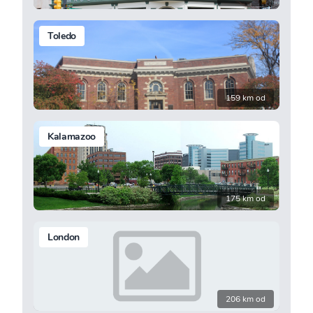
Toledo
159 km od
Kalamazoo
175 km od
London
206 km od