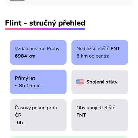
Flint - stručný přehled
Vzdálenost od Prahy
Nejbližší letiště
FNT
6984 km
6 km
od centra
Přímý let
Spojené státy
~ 8h 15min
Časový posun proti
Obsluhující letiště
ČR
FNT
-6h