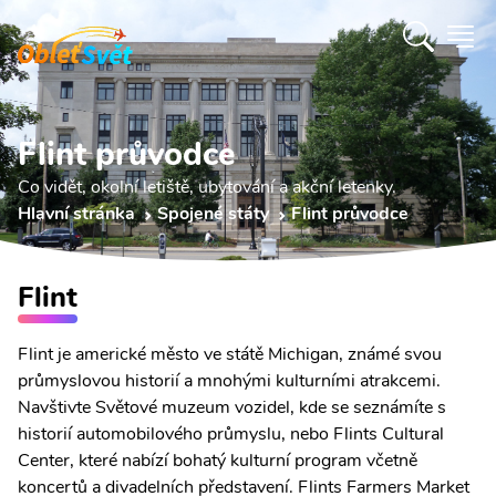
Flint průvodce
Co vidět, okolní letiště, ubytování a akční letenky.
Hlavní stránka
Spojené státy
Flint průvodce
Flint
Flint je americké město ve státě Michigan, známé svou
průmyslovou historií a mnohými kulturními atrakcemi.
Navštivte Světové muzeum vozidel, kde se seznámíte s
historií automobilového průmyslu, nebo Flints Cultural
Center, které nabízí bohatý kulturní program včetně
koncertů a divadelních představení. Flints Farmers Market