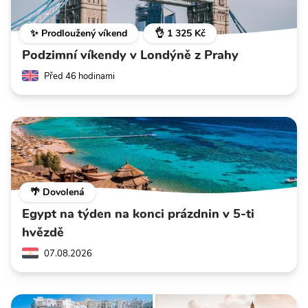
✨ Prodloužený víkend
👌 1 325 Kč
Podzimní víkendy v Londýně z Prahy
Před 46 hodinami
🌴 Dovolená
Egypt na týden na konci prázdnin v 5-ti
hvězdě
07.08.2026