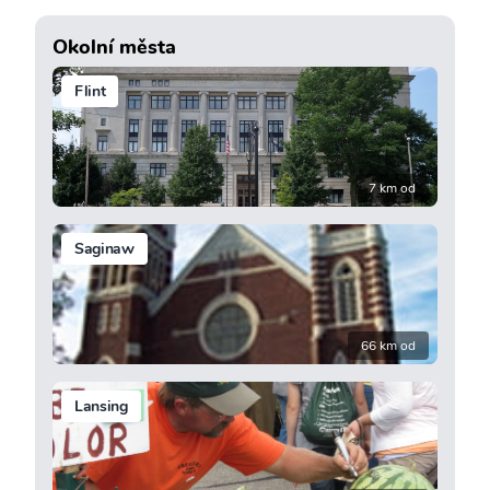
Okolní města
Flint
7 km od
Saginaw
66 km od
Lansing