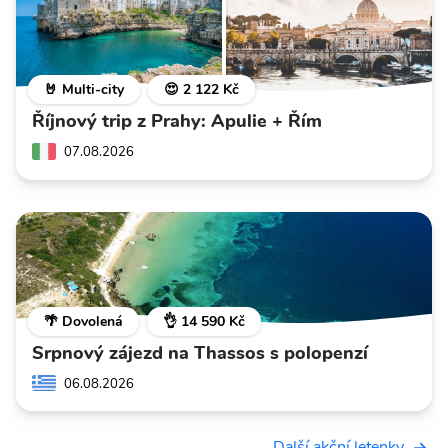
🤘 Multi-city
😍 2 122 Kč
Říjnový trip z Prahy: Apulie + Řím
07.08.2026
🌴 Dovolená
👌 14 590 Kč
Srpnový zájezd na Thassos s polopenzí
06.08.2026
Další akční letenky