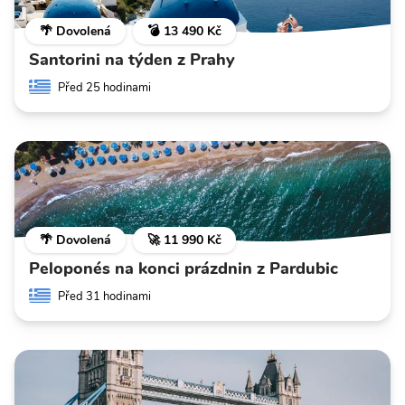
🌴 Dovolená
💣 13 490 Kč
Santorini na týden z Prahy
Před 25 hodinami
🌴 Dovolená
🚀 11 990 Kč
Peloponés na konci prázdnin z Pardubic
Před 31 hodinami