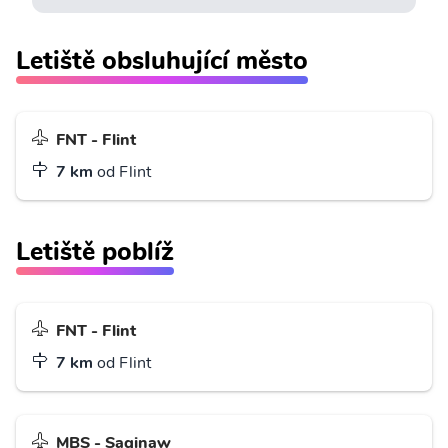
Letiště obsluhující město
FNT - Flint
7 km
od Flint
Letiště poblíž
FNT - Flint
7 km
od Flint
MBS - Saginaw