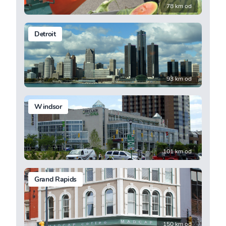
78 km od
Detroit
93 km od
Windsor
101 km od
Grand Rapids
150 km od