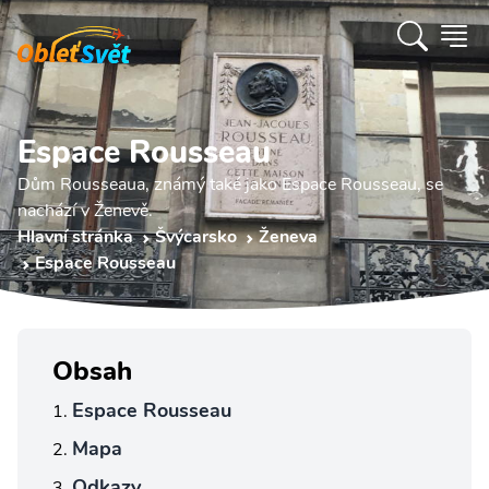
Espace Rousseau
Dům Rousseaua, známý také jako Espace Rousseau, se
nachází v Ženevě.
Hlavní stránka
Švýcarsko
Ženeva
Espace Rousseau
Obsah
Espace Rousseau
Mapa
Odkazy