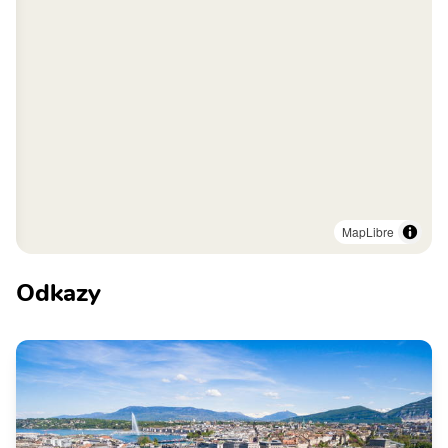
MapLibre
Odkazy