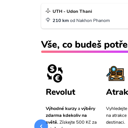
UTH - Udon Thani
210 km
od Nakhon Phanom
Vše, co budeš potře
ištění
Revolut
Atrak
pro Vás
slevu ve
Výhodné kurzy
a
výběry
Vyhledejte
0%
na cestovní
zdarma kdekoliv na
na atrakce 
ní a případné
světě.
Získejte 500 Kč za
destinaci.