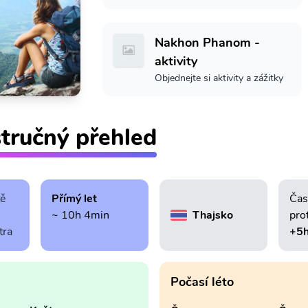
Nakhon Phanom -
aktivity
Objednejte si aktivity a zážitky
tručný přehled
tě
Přímý let
Čas
~ 10h 4min
Thajsko
pro
tra
+5
Počasí léto