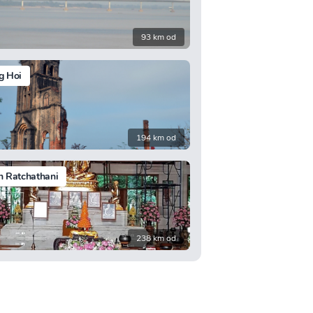
93 km od
g Hoi
194 km od
 Ratchathani
238 km od