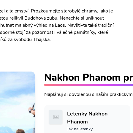
l a tajemství. Prozkoumejte starobylé chrámy, jako je
tou relikvii Buddhova zubu. Nenechte si uniknout
utnat malebný výhled na Laos. Navštivte také tradiční
esporně stojí za pozornost i válečné památníky, které
níků za svobodu Thajska.
Nakhon Phanom pr
Naplánuj si dovolenou s naším praktický
Letenky Nakhon
Phanom
Jak na letenky