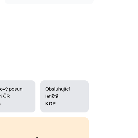
ový posun
Obsluhující
ti ČR
letiště
h
KOP