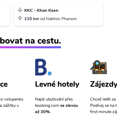
KKC - Khon Kaen
235 km
od Nakhon Phanom
bovat na cestu.
ce
Zájezd
Levné hotely
 si vstupenky
Chceš letět za
Najdi ubytování přes
a zážitky v
Podívej se na l
booking.com
se slevou
first minute zá
až 30%.