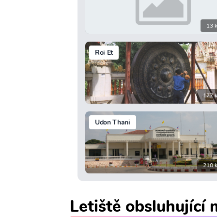
13 
Roi Et
177 
Udon Thani
210 
Letiště obsluhující