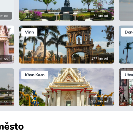
km od
72 km od
Vinh
Don
km od
177 km od
Khon Kaen
Ubon
km od
235 km od
 město