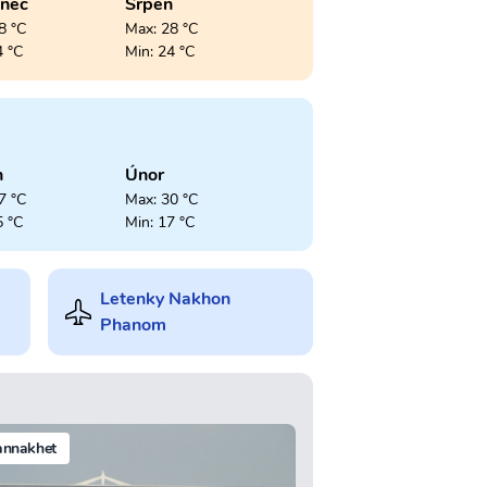
enec
Srpen
8 °C
Max: 28 °C
4 °C
Min: 24 °C
n
Únor
7 °C
Max: 30 °C
5 °C
Min: 17 °C
Letenky Nakhon
Phanom
annakhet