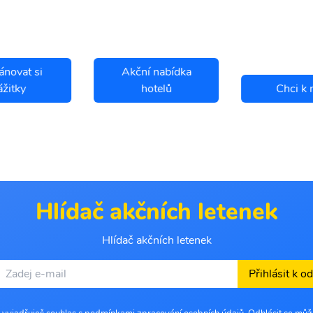
ánovat si
Akční nabídka
ážitky
hotelů
Chci k 
Hlídač akčních letenek
Hlídač akčních letenek
Přihlásit k o