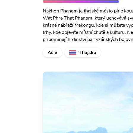
Nakhon Phanom je thajské město plné kouze
Wat Phra That Phanom, který uchovává sva
krásné nábřeží Mekongu, kde si můžete vych
trhy, kde objevíte místní chutě a kulturu. N
připomínají hrdinství partyzánských bojov
Asie
Thajsko