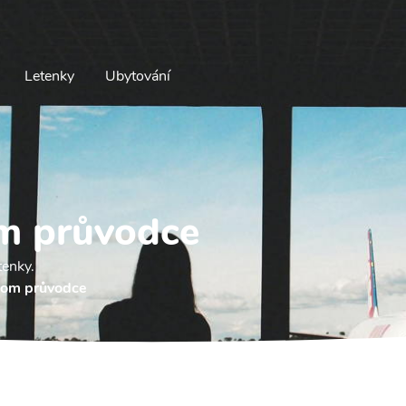
Letenky
Ubytování
m průvodce
tenky.
om průvodce