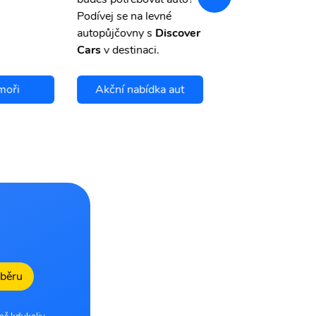
storno.
Podívej se na levné
autopůjčovny s
Discover
Cars
v destinaci.
moři
Akční nabídka aut
Chci se pojis
dběru