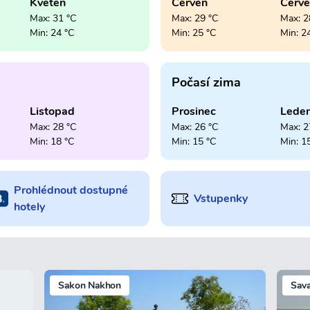
Květen
Červen
Červ
Max: 31 °C
Max: 29 °C
Max: 2
Min: 24 °C
Min: 25 °C
Min: 2
Počasí zima
Listopad
Prosinec
Lede
Max: 28 °C
Max: 26 °C
Max: 2
Min: 18 °C
Min: 15 °C
Min: 1
Prohlédnout dostupné
Vstupenky
hotely
Sakon Nakhon
Sav