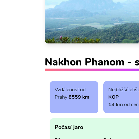
Nakhon Phanom - s
Vzdálenost od
Nejbližší letiš
Prahy
8559 km
KOP
13 km
od cen
Počasí jaro