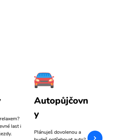
y
Autopůjčovn
Pojištění
y
 relaxem?
Máme pro Vás
sle
evné last i
výši 50%
na cest
Plánuješ dovolenou a
jezdy.
pojištění a případ
budeš potřebovat auto?