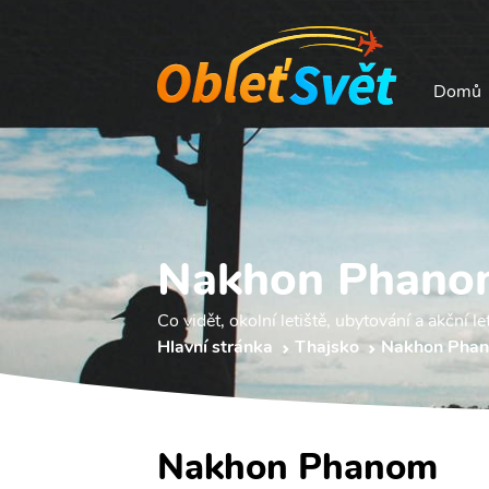
Domů
Nakhon Phano
Co vidět, okolní letiště, ubytování a akční le
Hlavní stránka
Thajsko
Nakhon Phan
Nakhon Phanom